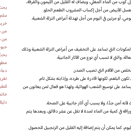
لى كوب من الماء المغلي، ويضاف له القليل من الليمون والقرفة،
بحث 
عسل الأبيض من أجل إكساب المشروب الطعم الحلو.
سلم 
، أو مرتين في اليوم من أجل تهدئة أعراض النزلة الشعبية.
خريط
من ه
من ه
حبوب
لمكونات التي تساعد على التخفيف من أعراض النزلة الشعبية وذلك
بحث 
لة، والتي لا تسبب أي نوع من الآثار الجانبية.
مطوية عن
تخلص من الآلام التي تصيب الصدر.
دعاء
 تكون البلغم، لكونها قادرة على طرده، وإذابته بشكل تام.
للطب
يساعد على توسيع الشعب الهوائية، ولهذا هو فعال لمن يعانون من
خاتم
دليلك
 لأنه آمن جدًا، ولا يسبب أي آثار جانبية على الصحة.
اقه في كمية من الماء لمدة لا تقل عن عشر دقائق، وبعدها يتم
وم، كما يمكن أن يتم إضافة إليه القليل من الزنجبيل للحصول