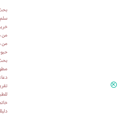
بحث 
سلم 
خريط
من ه
من ه
حبوب
بحث 
مطوية عن
دعاء
للطب
خاتم
دليلك