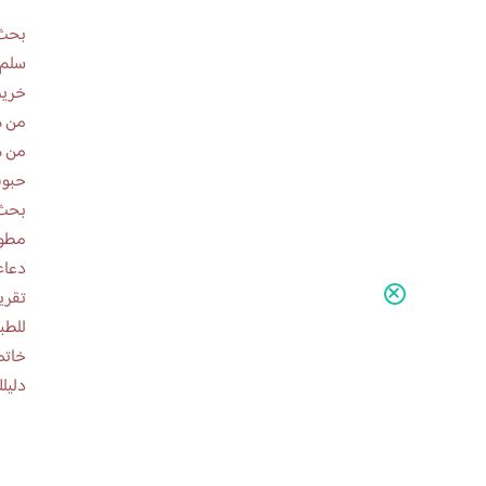
بحث 
سلم 
خريط
من ه
من ه
حبوب
بحث 
مطوية عن
دعاء
للطب
خاتم
دليلك