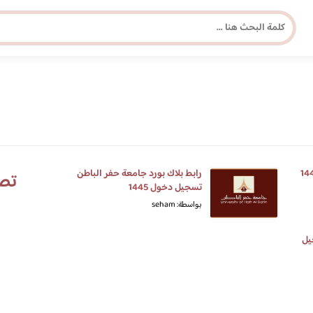
مجلة برونزية للفتاة العصرية
ابحث عن أي موضوع يهمك
رابط بلاك بورد جامعة حفر الباطن
تص
تسجيل دخول 1445
بواسطة: seham
يل