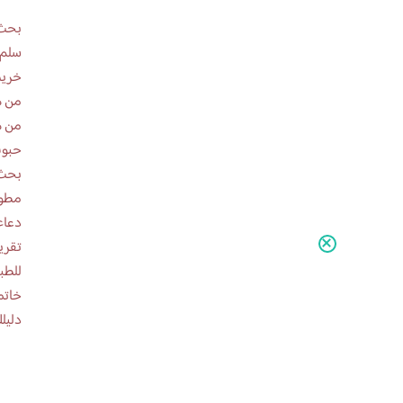
بحث 
سلم 
خريط
من ه
من ه
حبوب
بحث 
مطوية عن
دعاء
للطب
خاتم
دليلك