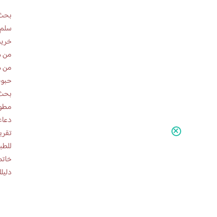
بحث 
سلم 
خريط
من ه
من ه
حبوب
بحث 
مطوية عن
دعاء
للطب
خاتم
دليلك