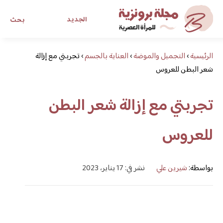
الجديد
بحث
الرئيسية
›
التجميل والموضة
›
العناية بالجسم
›
تجربتي مع إزالة
مجلة برونزية للفتاة العصرية
شعر البطن للعروس
ابحث عن أي موضوع يهمك
تجربتي مع إزالة شعر البطن
للعروس
بواسطة:
شيرين علي
نشر في: 17 يناير، 2023