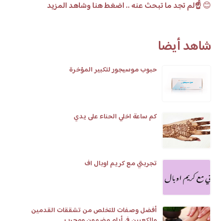
😊
☝️لم تجد ما تبحث عنه .. اضغط هنا وشاهد المزيد
شاهد أيضا
حبوب موسيجور لتكبير المؤخرة
كم ساعة اخلي الحناء على يدي
تجربتي مع كريم اوبال اف
أفضل وصفات للتخلص من تشققات القدمين
والكعبين في أيام مضمون ومجرب