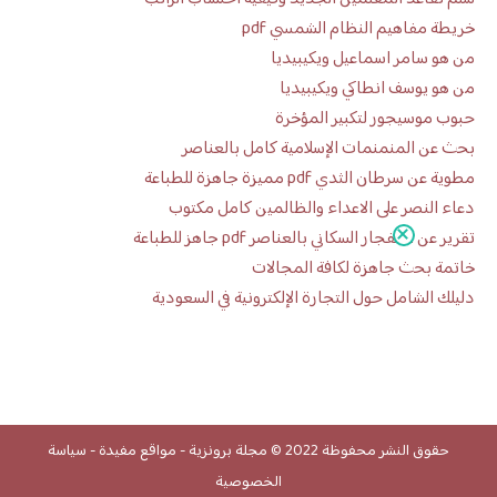
خريطة مفاهيم النظام الشمسي pdf
من هو سامر اسماعيل ويكيبيديا
من هو يوسف انطاكي ويكيبيديا
حبوب موسيجور لتكبير المؤخرة
بحث عن المنمنمات الإسلامية كامل بالعناصر
مطوية عن سرطان الثدي pdf مميزة جاهزة للطباعة
دعاء النصر على الاعداء والظالمين كامل مكتوب
تقرير عن الانفجار السكاني بالعناصر pdf جاهز للطباعة
خاتمة بحث جاهزة لكافة المجالات
دليلك الشامل حول التجارة الإلكترونية في السعودية
حقوق النشر محفوظة 2022 ©
مجلة برونزية
-
مواقع مفيدة
-
سياسة
الخصوصية