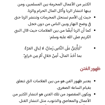
الكثير من الأعمال المحرمة بين المسلمين، ومن
بينها انتشار الربا وأكل المال الحرام والزنا.
حيث إن الأمم تستحل المحرمات وتنتشر الزنا حتى
في وضح النهار وبين الناس من دون خجل.
كما أن الربا أيضًا من بين العلامات حيث قال النبي
الكريم صلى الله عليه وسلم:
“لَيَأْتِيَنَّ علَى النَّاسِ زَمانٌ، لا يُبالِي المَرْءُ
بما أخَذَ المالَ، أمِنْ حَلالٍ أمْ مِن حَرامٍ”.
ظهور الفتن
يعتبر ظهور الفن هو من بين العلامات التي تتعلق
بقيام الساعة الصغرى.
ويكون المقصود من تلك الفتن هو انتشار الكثير من
الأعمال والمعاصي والذنوب، مثل انتشار القتل.