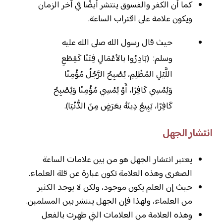
كما أن الكفر والفسوق ينتشر أيضًا في آخر الزمان
ويكون علامة على اقتراب الساعة.
حيث قال رسول الله صلى الله عليه
وسلم: (بَادِرُوا بالأعْمَالِ فِتَنًا كَقِطَعِ
اللَّيْلِ المُظْلِمِ، يُصْبِحُ الرَّجُلُ مُؤْمِنًا
وَيُمْسِي كَافِرًا، أَوْ يُمْسِي مُؤْمِنًا وَيُصْبِحُ
كَافِرًا، يَبِيعُ دِينَهُ بعَرَضٍ مِنَ الدُّنْيَا).
انتشار الجهل
يعتبر انتشار الجهل هو من بين علامات الساعة
الصغرى وهذه العلامة تكون عبارة عن قلة العلماء.
حيث إن العلم يكون موجود، ولكن لا يوجد الكثير
من العلماء، ولهذا فإن الجهل ينتشر بين المسلمين.
وهذه العلامة من العلامات التي ظهرت بالفعل