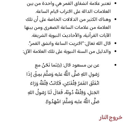
تعتبر علامة انشقاق القمر هي واحدة من بين
العلامات الدالة على اقتراب قيام الساعة.
وهناك الكثير من الدلالات الخاصة على أن تلك
العلامة من علامات الساعة الصغرى ومن بينها
الآيات القرآنية، والأحاديث النبوية الشريفة.
قال الله تعالى: “اقتربت الساعة وانشق القمر”.
والدليل من السنة النبوية على تلك العلامة الآتي:
عن بن مسعود قال: (بيْنَما نَحْنُ مع
رَسُولِ اللهِ صَلَّى اللَّهُ عليه وَسَلَّمَ بمِنًى إذَا
انْفَلَقَ القَمَرُ فِلْقَتَيْنِ، فَكَانَتْ فِلْقَةٌ وَرَاءَ
الجَبَلِ، وَفِلْقَةٌ دُونَهُ، فَقالَ لَنَا رَسُولُ اللهِ
صَلَّى اللَّهُ عليه وَسَلَّمَ: اشْهَدُوا).
خروج النار