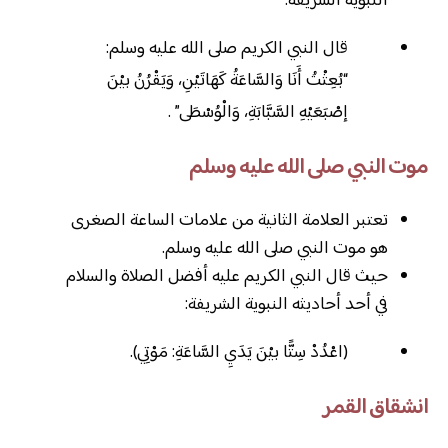
النبوية الشريفة.
قال النبي الكريم صلى الله عليه وسلم:
“بُعِثْتُ أَنَا وَالسَّاعَةُ كَهَاتَيْنِ، وَيَقْرُنُ بيْنَ
إصْبَعَيْهِ السَّبَّابَةِ، وَالْوُسْطَى” .
موت النبي صلى الله عليه وسلم
تعتبر العلامة الثانية من علامات الساعة الصغرى
هو موت النبي صلى الله عليه وسلم.
حيث قال النبي الكريم عليه أفضل الصلاة والسلام
في أحد أحاديثه النبوية الشريفة:
(اعْدُدْ سِتًّا بيْنَ يَدَيِ السَّاعَةِ: مَوْتِي).
انشقاق القمر