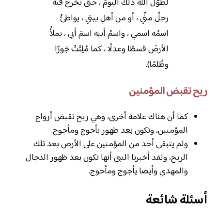
لطوَّل اللهُ ذلك اليومَ ، حتى يخرج فيه
رجلٌ منِّي ، أو من أهلِ بيتي ، يواطئُ
اسمُه اسمي ، واسمُ أبيه اسمَ أبي ، يملأُ
الأرضَ قسطًا وعدلًا ، كما مُلِئَتْ جَورًا
وظُلمًا).
ريح تقبض المؤمنين
كما أن هناك علامة أخرى، وهي ريح تقبض أرواح
المؤمنين، وتكون بعد ظهور يأجوج ومأجوج.
ولم يتبقى أحد من المؤمنين على الأرض بعد تلك
الريح، ولقد أخبرنا النبي أنها تكون بعد ظهور الدجال
والمهدي وأيضا يأجوج ومأجوج.
أسئلة شائعة