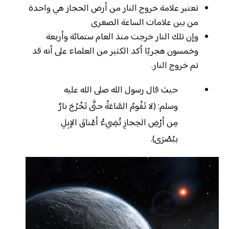
تعتبر علامة خروج النار من أرض الحجاز هي واحدة
من بين علامات الساعة الصغرى
وإن تلك النار خرجت منذ العام ستمائة وأربعة
وخمسون هجريًا أكد الكثير من العلماء على أنه قد
تم خروج النار.
حيث قال رسول الله صلى الله عليه
وسلم: (لا تَقُومُ السَّاعَةُ حتَّى تَخْرُجَ نارٌ
مِن أرْضِ الحِجازِ تُضِيءُ أعْناقَ الإبِلِ
ببُصْرَى).