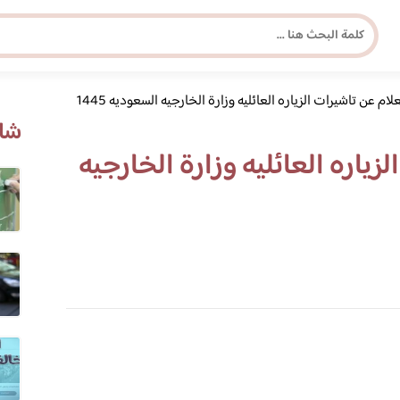
لام عن تاشيرات الزياره العائليه وزارة الخارجيه السعوديه 1445
مجلة برونزية للفتاة العصرية
شاه
زياره العائليه وزارة الخارجيه
ابحث عن أي موضوع يهمك