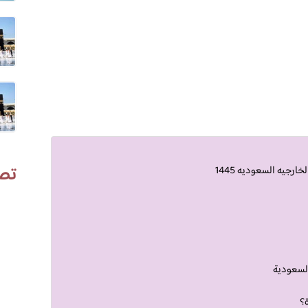
تص
ارجيه السعوديه 1445
السعودية
ة؟