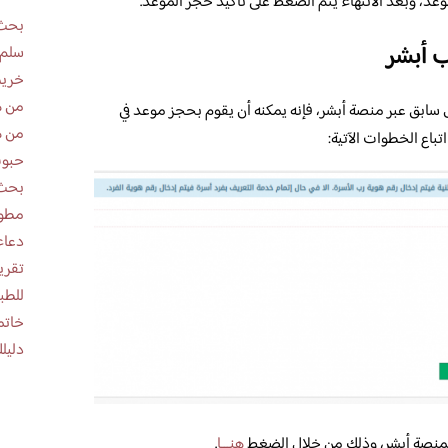
د، وبعد الانتهاء يتم الضغط على تأكيد حجز الموعد.
بحث 
 أبشر
سلم 
خريط
من ه
ابق عبر منصة أبشر، فإنه يمكنه أن يقوم بحجز موعد في
من ه
تباع الخطوات الآتية:
حبوب
بحث 
مطوية عن
دعاء
للطب
خاتم
دليلك
 بمنصة أبشر، وذلك من خلال الضغط
هنـــا
.