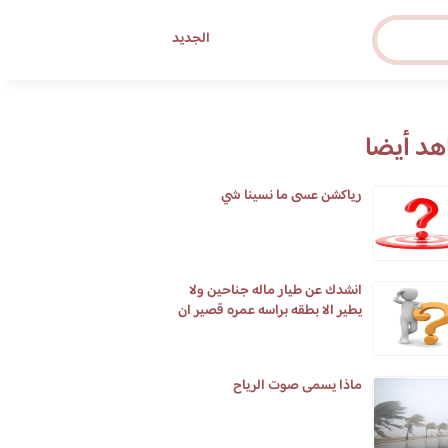
الجديد
د أيضا
رياكشن عسى ما نسينا شي
انشدك عن طيار ماله جناحين ولا
يطير الا بطقه براسه عمره قصير ان
طال في يوم يومين
ماذا يسمى صوت الرياح