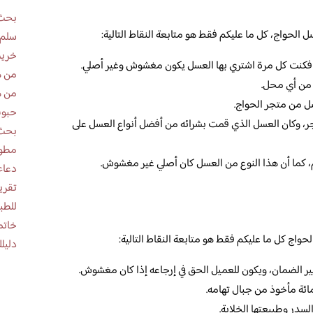
بحث 
لحواج، كل ما عليكم فقط هو متابعة النقاط التالية:
سلم 
خريط
 فكنت كل مرة اشتري بها العسل يكون مغشوش وغير أصلي.
من ه
من أي محل.
من ه
 من متجر الحواج.
حبوب
، وكان العسل الذي قمت بشرائه من أفضل أنواع العسل على
بحث 
مطوية عن
اوم، كما أن هذا النوع من العسل كان أصلي غير مغشوش.
دعاء
للطب
خاتم
واج كل ما عليكم فقط هو متابعة النقاط التالية:
دليلك
ر الضمان، ويكون للعميل الحق في إرجاعه إذا كان مغشوش.
ائة مأخوذ من جبال تهامه.
سدر وطبيعتها الخلابة.