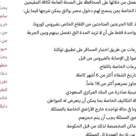
 تعمل من خلالها على المحافظة على الصحة العامة لكافة المقيمين
بحث 
 الخاصة بمن يسمح لهم دخول مصر، والتي يمكن شرحها فيما يلي:
سلم 
خريط
ذ كلتا الجرعتين المتاحتين من اللقاح الخاص بفيروس كورونا.
من ه
احدة فقط على أن لا تزيد المدة التي تفصل بينهم وبين الجرعة
من ه
حبوب
ات عن طريق اختبار المسافر على تطبيق توكلنا.
بحث 
وا إلى الإصابة بالفيروس من قبل.
مطوية عن
ات الخاصة باللقاح.
دعاء
اء أكثر من 6 أشهر كاملة.
عمرهم أكثر من 18 عاماً.
للطب
مينية صادرة من البنك المركزي السعودي.
خاتم
فة التكاليف الخاصة بما يمكن أن يتعرض له المواطن.
دليلك
ا في حالة تواجده خارج الأراضي الخاصة بالمملكة.
راضي المملكة يجب أن يتم حجزهم.
لأماكن المخصصة لذلك من قبل الحكومة.
ن تاريخ العودة إلى المملكة.