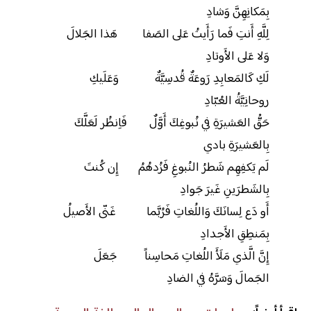
بِمَكانِهِنَّ وَشادِ
لِلَّهِ أَنتِ فَما رَأَيتُ عَلى الصَفا هَذا الجَلالَ
وَلا عَلى الأَوتادِ
لَكِ كَالمَعابِدِ رَوعَةٌ قُدسِيَّةٌ وَعَلَيكِ
روحانِيَّةُ العُبّادِ
حَقُّ العَشيرَةِ في نُبوغِكَ أَوَّلٌ فَاِنظُر لَعَلَّكَ
بِالعَشيرَةِ بادي
لَم يَكفِهِم شَطرُ النُبوغِ فَزُدهُمُ إِن كُنتَ
بِالشَطرَينِ غَيرَ جَوادِ
أَو دَع لِسانَكَ وَاللُغاتِ فَرُبَّما غَنّى الأَصيلُ
بِمَنطِقِ الأَجدادِ
إِنَّ الَّذي مَلَأَ اللُغاتِ مَحاسِناً جَعَلَ
الجَمالَ وَسَرَّهُ في الضادِ