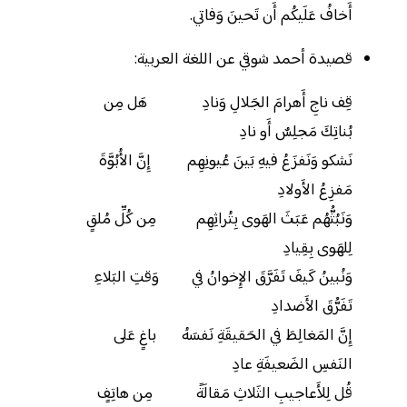
أَخافُ عَلَيكُم أَن تَحينَ وَفاتي.
قصيدة أحمد شوقي عن اللغة العربية:
قِف ناجِ أَهرامَ الجَلالِ وَنادِ هَل مِن
بُناتِكَ مَجلِسٌ أَو نادِ
نَشكو وَنَفزَعُ فيهِ بَينَ عُيونِهِم إِنَّ الأُبُوَّةَ
مَفزِعُ الأَولادِ
وَنَبُثُّهُم عَبَثَ الهَوى بِتُراثِهِم مِن كُلِّ مُلقٍ
لِلهَوى بِقِيادِ
وَنُبينُ كَيفَ تَفَرَّقَ الإِخوانُ في وَقتِ البَلاءِ
تَفَرُّقَ الأَضدادِ
إِنَّ المَغالِطَ في الحَقيقَةِ نَفسَهُ باغٍ عَلى
النَفسِ الضَعيفَةِ عادِ
قُل لِلأَعاجيبِ الثَلاثِ مَقالَةً مِن هاتِفٍ