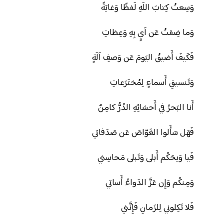
وَسِعتُ كِتابَ اللَهِ لَفظًا وَغايَةً
وَما ضِقتُ عَن آيٍ بِهِ وَعِظاتِ
فَكَيفَ أَضيقُ اليَومَ عَن وَصفِ آلَةٍ
وَتَنسيقِ أَسماءٍ لِمُختَرَعاتِ
أَنا البَحرُ في أَحشائِهِ الدُرُّ كامِنٌ
فَهَل سَأَلوا الغَوّاصَ عَن صَدَفاتي
فَيا وَيحَكُم أَبلى وَتَبلى مَحاسِني
وَمِنكُم وَإِن عَزَّ الدَواءُ أَساتي
فَلا تَكِلوني لِلزَمانِ فَإِنَّني