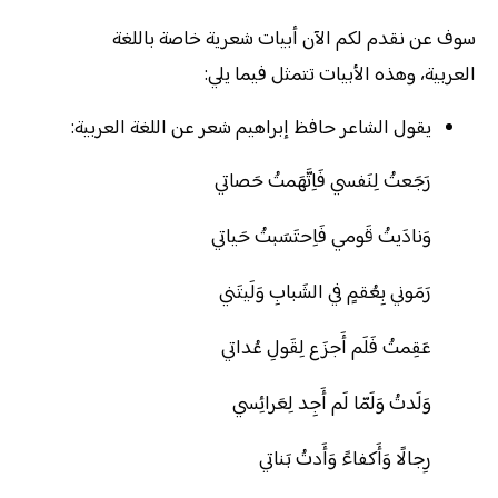
سوف عن نقدم لكم الآن أبيات شعرية خاصة باللغة
العربية، وهذه الأبيات تتمثل فيما يلي:
يقول الشاعر حافظ إبراهيم شعر عن اللغة العربية:
رَجَعتُ لِنَفسي فَاِتَّهَمتُ حَصاتي
وَنادَيتُ قَومي فَاِحتَسَبتُ حَياتي
رَمَوني بِعُقمٍ في الشَبابِ وَلَيتَني
عَقِمتُ فَلَم أَجزَع لِقَولِ عُداتي
وَلَدتُ وَلَمّا لَم أَجِد لِعَرائِسي
رِجالًا وَأَكفاءً وَأَدتُ بَناتي