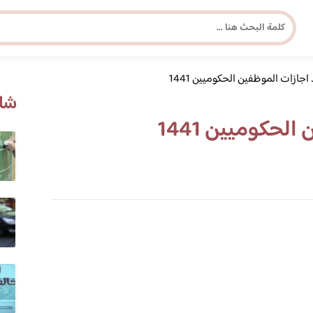
جازات الموظفين الحكوميين 1441
مجلة برونزية للفتاة العصرية
شاه
حكوميين 1441
ابحث عن أي موضوع يهمك