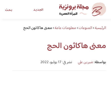
الجديد
بحث
الرئيسية
›
المنوعات
›
معلومات عامة
›
معنى هاكاثون الحج
مجلة برونزية للفتاة العصرية
معنى هاكاثون الحج
ابحث عن أي موضوع يهمك
بواسطة:
شيرين علي
نشر في: 17 يوليو، 2022