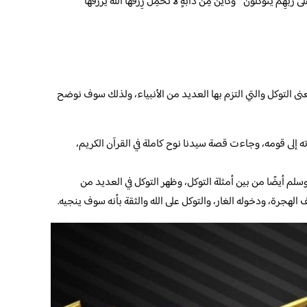
َبِّهِمْ يَتَوَكَّلُونَ * وَكَأَيِّنْ مِنْ دَابَّةٍ لَا تَحْمِلُ رِزْقَهَا اللَّهُ يَرْزُقُهَا
ى التوكل والتي التزم بها العديد من الأنبياء، ولذلك سوف نوضح
وته إلى قومه، وجاءت قصة سيدنا نوح كاملة في القرآن الكريم،
لم أيضًا من بين أمثلة التوكل، وظهر التوكل في العديد من
 الهجرة، ودخوله الغار، والتوكل على الله والثقة بأنه سوف ينجيه.