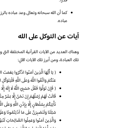
قَدْرًا”.
كما أن الله سبحانه وتعالى وعد عباده بالرزق
عباده.
آيات عن التوكل على الله
وهناك العديد من الآيات القرآنية المختلفة التي 
تلك العبادة، ومن أبرز تلك الآيات الآتي:
﴿ يَا أَيُّهَا الَّذِينَ آمَنُوا اذْكُرُوا نِعْمَتَ اللَّ
عَنْكُمْ وَاتَّقُوا اللَّهَ وَعَلَى اللَّهِ فَلْيَتَوَكَّ
﴿ فَإِنْ تَوَلَّوْا فَقُلْ حَسْبِيَ اللَّهُ لَا إِلَهَ إِل
قَالَتْ لَهُمْ رُسُلُهُمْ إِنْ نَحْنُ إِلَّا بَشَرٌ مِثْ
نَأْتِيَكُمْ بِسُلْطَانٍ إِلَّا بِإِذْنِ اللَّهِ وَعَلَى اللّ
سُبُلَنَا وَلَنَصْبِرَنَّ عَلَى مَا آذَيْتُمُونَا وَعَلَى ا
وَالَّذِينَ آمَنُوا وَعَمِلُوا الصَّالِحَاتِ لَنُبَوِّئ