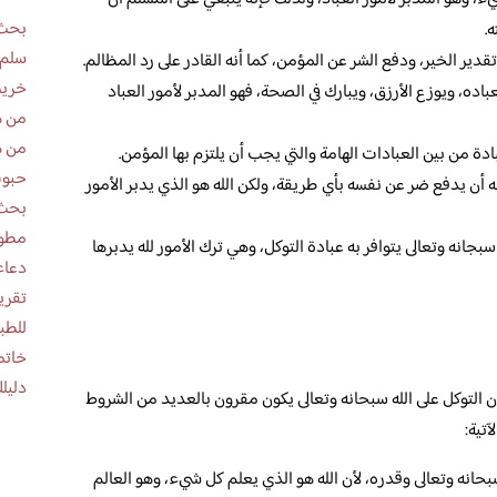
بحث 
.
سلم 
قدير الخير، ودفع الشر عن المؤمن، كما أنه القادر على رد المظالم.
خريط
باده، ويوزع الأرزق، ويبارك في الصحة، فهو المدبر لأمور العباد
من ه
من ه
بادة من بين العبادات الهامة والتي يجب أن يلتزم بها المؤمن.
حبوب
ه أن يدفع ضر عن نفسه بأي طريقة، ولكن الله هو الذي يدبر الأمور
بحث 
مطوية عن
سبجانه وتعالى يتوافر به عبادة التوكل، وهي ترك الأمور لله يدبرها
دعاء
للطب
خاتم
دليلك
ن التوكل على الله سبحانه وتعالى يكون مقرون بالعديد من الشروط
تية:
انه وتعالى وقدره، لأن الله هو الذي يعلم كل شيء، وهو العالم