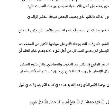
 يقدم على فعل تلك العبادة، ومن بين تلك الثمرات الآتي:
ر الدائم بالقلق الذي يصيب البعض نتيجة التفكير الزائد في
 يكون مدرك أن الله سوف يقدر له الخير والأمر الذي يكون فيه نفع
الشجاعة، وذلك لأنه يجعله قادر على مواجهة الكثير من المشكلات،
الإنسان لم يختلق المشاكل من أجل شيء، لأنه يعلم تمام العلم أن
سان عن الوقوع في الكثير من الذنوب والمعاصي، والتي يقوم البعض
ل الإنسان على ربه، فإنه لا يتبع أي طرق غير شريفة، لأنه يعلم أن
، وهذا الأمر الذي وعد الله به عباده في كتابه الكريم، وذلك في قول
للَّهِ فَهُوَ حَسْبُهُ ۚ إِنَّ اللَّهَ بَالِغُ أَمْرِهِ ۚ قَدْ جَعَلَ اللَّهُ لِكُلِّ شَيْءٍ