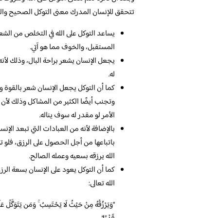
تتحقق للإنسان المدرك معنى التوكل الصحيح والذي
يساعد التوكل على الله في التخلص من الشعو
المستقبل، والخوف مما هو آتي.
يجعل الإنسان يشعر براحة البال، وذلك لأنه
له.
كما أن التوكل يجعل الإنسان شعر بالقوة و
وتجنب أيضًا الكثير من المشاكل وذلك لأن 
الأمر لو مقدر له سوف يناله.
بالإضافة لأنه من العبادات التي تبعد الإن
باتباعها من أجل الحصول على الرزق، فلو توك
الله يرزقه بسعيه وعمله الصالح.
كما أن التوكل يعود على الإنسان بسعة الرزق
الله تعالى:
“وَيَرْزُقْهُ مِنْ حَيْثُ لَا يَحْتَسِبُ ۚ وَمَن يَتَوَكَّلْ عَلَى ا