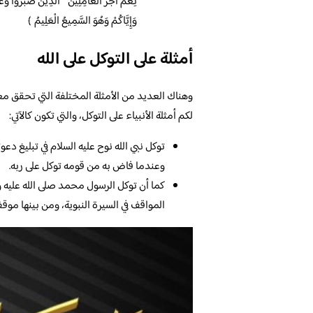
نِعْمَ أَجْرُ الْعَامِلِينَ * الَّذِينَ صَبَرُوا وَعَلَى ر
وَإِيَّاكُمْ وَهُوَ السَّمِيعُ الْعَلِيمُ ﴾
أمثلة على التوكل على الله
وهناك العديد من الأمثلة المختلفة التي تحقق معن
لكم أمثلة الأنبياء على التوكل، والتي تكون كالآتي:
توكل نبي الله نوح عليه السلام في تبليغ دع
وعندما فاض به من قومه توكل على ربه.
كما أن توكل الرسول محمد صلى الله عليه وس
المواقف في السيرة النبوية، ومن بينها موقف