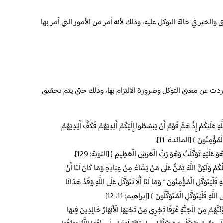
 والخير في حالة التوكل عليه، وذلك لأنه أمر من الأمور التي أمر بها
وردت عن معنى التوكل وضرورة الالتزام بها، وذلك حتى يتم تحقيق
هِ عَلَيْكُمْ إِذْ هَمَّ قَوْمٌ أَنْ يَبْسُطُوا إِلَيْكُمْ أَيْدِيَهُمْ فَكَفَّ أَيْدِيَهُمْ
لِ الْمُؤْمِنُونَ ﴾ [المائدة: 11].
َّا هُوَ عَلَيْهِ تَوَكَّلْتُ وَهُوَ رَبُّ الْعَرْشِ الْعَظِيمِ ﴾ [التوبة: 129].
لُكُمْ وَلَكِنَّ اللَّهَ يَمُنُّ عَلَى مَنْ يَشَاءُ مِنْ عِبَادِهِ وَمَا كَانَ لَنَا أَنْ
َهِ فَلْيَتَوَكَّلِ الْمُؤْمِنُونَ * وَمَا لَنَا أَلَّا نَتَوَكَّلَ عَلَى اللَّهِ وَقَدْ هَدَانَا
للَّهِ فَلْيَتَوَكَّلِ الْمُتَوَكِّلُونَ ﴾ [إبراهيم: 11، 12]
َنَّهُمْ مِنَ الْجَنَّةِ غُرَفًا تَجْرِي مِنْ تَحْتِهَا الْأَنْهَارُ خَالِدِينَ فِيهَا