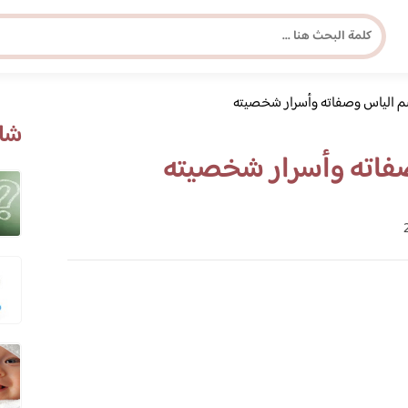
م الياس وصفاته وأسرار شخصيته
مجلة برونزية للفتاة العصرية
شاه
فاته وأسرار شخصيته
ابحث عن أي موضوع يهمك