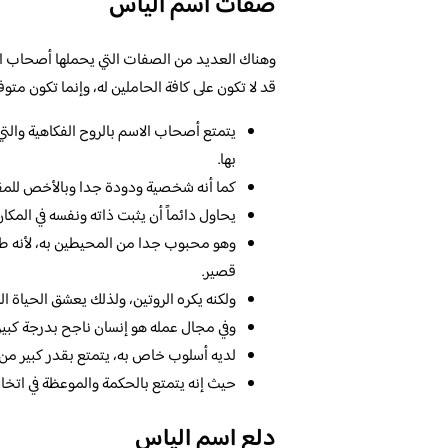
صفات اسم الياس
وهناك العديد من الصفات التي يحملها أصحاب اس
قد لا تكون على كافة الحاملين له، وإنما تكون متو
يتمتع أصحاب الاسم بالروح الفكاهية وال
بها.
كما أنه شخصية ودودة جدا وبالأخص للمقر
يحاول دائماً أن يثبت ذاته ونفسه في المك
وهو محبوب جدا من المحيطين به، لأنه طي
قصير.
ولكنه يكره الروتين، ولذلك يعشق الحياة ا
وفي مجال عمله هو إنسان ناجح بدرجة كبيرة
لديه أسلوب خاص به، يتمتع بقدر كبير من ا
حيث إنه يتمتع بالحكمة والموعظة في اتخاذ 
دلع اسم الياس