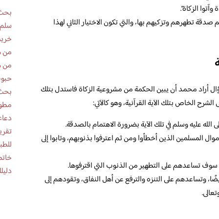
وآتوا الزكاة”.
بحث 
صدقة تطهرهم وتزكيهم بها، والتي تكون الاختيار الثاني لهذا
سلم 
خريط
من ه
من ه
حبوب
ؤال أراد محمد أن يبين الحكمة من مشروعية الزكاة فاستدل بتلك
بحث 
الشرح الخاص بتلك الآية القرآنية، وهو كالآتي:
مطوية عن
دعاء
لله عليه وسلم في تلك الآية بضرورة الاهتمام بالصدقة.
 المسلمين الذين أخطأوا ومن ثم اعترفوا بذنوبهم، وتابوا إلى
للطب
خاتم
ة سوف تساعدهم على التطهير من الذنوب التي اقترفوها.
دليلك
ًا، وتساعدهم على التنزه والترفع عن أهل النفاق، وتقودهم إلى
عالى.