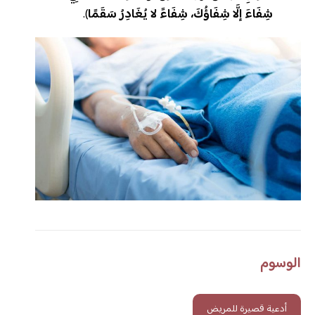
شِفَاءَ إلَّا شِفَاؤُكَ، شِفَاءً لا يُغَادِرُ سَقَمًا
).
الوسوم
أدعية قصيرة للمريض