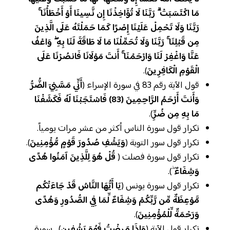
مَا اكْتَسَبَتْ ۗ رَبَّنَا لَا تُؤَاخِذْنَا إِن نَّسِينَا أَوْ أَخْطَأْنَا ۚ
رَبَّنَا وَلَا تَحْمِلْ عَلَيْنَا إِصْرًا كَمَا حَمَلْتَهُ عَلَى الَّذِينَ
مِن قَبْلِنَا ۚ رَبَّنَا وَلَا تُحَمِّلْنَا مَا لَا طَاقَةَ لَنَا بِهِ ۖ وَاعْفُ
عَنَّا وَاغْفِرْ لَنَا وَارْحَمْنَا ۚ أَنتَ مَوْلَانَا فَانصُرْنَا عَلَى
الْقَوْمِ الْكَافِرِينَ
).
قول الآية رقم 83 في سورة الإسراء (
أَنِّي مَسَّنِيَ الضُّرُّ
وَأَنتَ أَرْحَمُ الرَّاحِمِينَ (83) فَاسْتَجَبْنَا لَهُ فَكَشَفْنَا
مَا بِهِ مِن ضُرِِّ
).
تكرار قول سورة الناس أكثر من عشر مرات يومياً.
تكرار قول سور التوبة (
وَيَشْفِ صُدُورَ قَوْمٍ مُّؤْمِنِينَ
).
تكرار قول سورة فصلت (
قُلْ هُوَ لِلَّذِينَ آمَنُوا هُدًى
وَشِفَاءٌ
ۖ).
تكرار قول سورة يونس (
يَا أَيُّهَا النَّاسُ قَدْ جَاءَتْكُم
مَّوْعِظَةٌ مِّن رَّبِّكُمْ وَشِفَاءٌ لِّمَا فِي الصُّدُورِ وَهُدًى
وَرَحْمَةٌ لِّلْمُؤْمِنِينَ
).
تكرار قول الآية (
وَإِذَا مَرِضْتُ فَهُوَ يَشْفِينِ
) _سورة