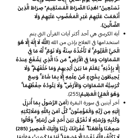
نَسْتَعِينُ* اهْدِنَا الصِّرَاطَ الْمُسْتَقِيمَ* صِرَاطَ الَّذِينَ
أَنْعَمْتَ عَلَيْهِمْ غَيْرِ الْمَغْضُوبِ عَلَيْهِمْ وَلَا
الضَّالِّينَ).
آية الكرسي هي أحد أكثر آيات القرآن التي يتم
استخدامها في العلاج بإذن من الله (
اللَّهُ لَا إِلَٰهَ إِلَّا هُوَ
الْحَيُّ الْقَيُّومُ ۚ لَا تَأْخُذُهُ سِنَةٌ وَلَا نَوْمٌ ۚ لَّهُ مَا فِي
السَّمَاوَاتِ وَمَا فِي الْأَرْضِ ۗ مَن ذَا الَّذِي يَشْفَعُ عِندَهُ
إِلَّا بِإِذْنِهِ ۚ يَعْلَمُ مَا بَيْنَ أَيْدِيهِمْ وَمَا خَلْفَهُمْ ۖ وَلَا
يُحِيطُونَ بِشَيْءٍ مِّنْ عِلْمِهِ إِلَّا بِمَا شَاءَ ۚ وَسِعَ
كُرْسِيُّهُ السَّمَاوَاتِ وَالْأَرْضَ ۖ وَلَا يَئُودُهُ حِفْظُهُمَا ۚ
وَهُوَ الْعَلِيُّ الْعَظِيمُ
(255).
آخر آيتين في سورة البقرة (
آمَنَ الرَّسُولُ بِمَا أُنزِلَ
إِلَيْهِ مِن رَّبِّهِ وَالْمُؤْمِنُونَ ۚ كُلٌّ آمَنَ بِاللَّهِ وَمَلَائِكَتِهِ
وَكُتُبِهِ وَرُسُلِهِ لَا نُفَرِّقُ بَيْنَ أَحَدٍ مِّن رُّسُلِهِ ۚ وَقَالُوا
سَمِعْنَا وَأَطَعْنَا ۖ غُفْرَانَكَ رَبَّنَا وَإِلَيْكَ الْمَصِيرُ (285)
لَا يُكَلِّفُ اللَّهُ نَفْسًا إِلَّا وُسْعَهَا ۚ لَهَا مَا كَسَبَتْ وَعَلَيْهَا