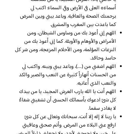
أسماءه العلى في الأرض وفي السماء اكتب لي
برحمتك الصحة والعافية. وباعد بيني وبين المرض
كما باعدت بين المغرب والمشرق.
اللهم إني أعوذ بك من وساوس الشيطان، ومن
الأمراض والأوهام والأوبئة. كما إني أعوذ بك من
النزغات المؤلمة، ومن الأحلام المزعجة، ومن شر كل
حاسد وحاقد.
اللهم اشفني من (…..)، وباعد بيني وبينه. واكتب لي
من الحسنات أنهاراً كثيرة عن التعب والصبر والكد
والتعب الذي أُعانيه.
اللهم أنت يا الله يارب العرش المجيد، يا من بيدك
كل شئ ادعوك بأسمائك الحسنى أن تشفيني شفاءً
لا يغادر سقما.
يا ربنا لا إله إلا أنت، سبحانك وتعالى عن كل شئ
ارفع عني البلاء من المرض. وأتم صحتي وعافيتي
على خير، ولا تحوجني لأحد، ولا تجعلني ذليلاً للمرض.