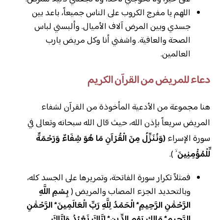
اللهم يا مفرج الكروب على الناس جميعاً، باعد بين
جسدي وبين المرض آلاف الأميال. وألبسني لباس
الصحة والعافية. واشفني أنا وكل مريض يارب
العالمين.
دعاء للمريض من القرآن الكريم
هنا مجموعة من الأدعية المأخوذة من القرآن لشفاء
المريض سريعاً بإذن الله، حيث قال الله سبحانه وتعالى في
سورة الإسراء
(وَنُنَزِّلُ مِنَ الْقُرْآنِ مَا هُوَ شِفَاءٌ وَرَحْمَةٌ
لِّلْمُؤْمِنِينَ
ۙ ).
فمثلاً تكرار سورة الفاتحة، وتمريرها على الجسد كله،
وبالتحديد الجزء المصاب والمريض (
بِسْمِ اللَّهِ
الرَّحْمَٰنِ الرَّحِيمِ* الْحَمْدُ لِلَّهِ رَبِّ الْعَالَمِينَ* الرَّحْمَٰنِ
الرَّحِيمِ* مَالِكِ يَوْمِ الدِّينِ* إِيَّاكَ نَعْبُدُ وَإِيَّاكَ