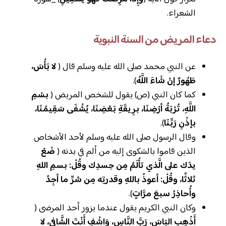
الشعراء.
دعاء المريض من السنة النبوية
عن النبي محمد صلى الله عليه وسلم قال (
لا بَأْسَ،
طَهُورٌ إنْ شَاءَ اللَّهُ
).
كما كان النبي (ص) يقول للشخص المريض (
بسْمِ
اللَّهِ، تُرْبَةُ أرْضِنَا، برِيقَةِ بَعْضِنَا، يُشْفَى سَقِيمُنَا،
بإذْنِ رَبِّنَا
).
وقال الرسول صلى الله عليه وسلم لأحد الأشخاص
الذين قاموا بالشكوى إليه من ألم في بدنه (
ضَعْ
يدَك على الَّذي تأْلَمُ مِن جسدِك وقُلْ: بسمِ اللهِ
ثلاثًا، وقُلْ: أعوذُ باللهِ وقدرتِه مِن شرِّ ما أجِدُ
وأُحاذِرُ سبعَ مرَّاتٍ
).
وكان النبي الكريم يقول عندما يزور أحد المرضى (
أَذْهِبِ البَاسَ، رَبَّ النَّاسِ، وَاشْفِ أَنْتَ الشَّافِي، لا