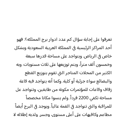
تعرفوا على إجابة سؤال كم عدد ادوار برج المملكه؟. فهو
أحد المراكز الرئيسية في المملكة العربية السعودية وبشكل
خاص في الرياض. ويتواجد على مساحة قدرها سبعة
وخمسون ألف متراً، ويتم توزيعها على ثلاث مستويات. وبه
الكثير من المحلات المتاجر التي تقوم بتوزيع القطع
والبضائع سواء جزئية أو كلية. وكما أنه يتواجد فيه قاعة
زفاف وقاعات للمؤتمرات مكونة من طابقين، وتتواجد عل
مساحة تكفي 2200 فرداً. ولم ينسوا مكانا مخصصاً
للمراقبة والتي تتواجد في القمة عالياً. ويوجد في البرج أيضاً
مطاعم وكافيهات على أعلى مستوى، وجسر. ولديه إطلاله لا