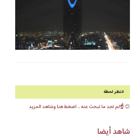
انتظر لحظة
😊
☝️لم تجد ما تبحث عنه .. اضغط هنا وشاهد المزيد
شاهد أيضا