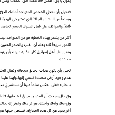
يقول يا بني اطمئن فأنا معك حتى الممات. ولكن لاب
فتخيل بأن تعطي الشخص المتواجد أمامك الدفئ وال
وبعضاً من المشاعر الجافة التي تعتبر هي الهدية ا
قليلاً، والمواظبة على فعل السلوك الحسن تجاهه.
أكثر من يشعر بهذه الخطبة هو من المتواجد بيننا
الأمور سريعاً. لأنه يعلم أن القلب والصدر الحنو
وتعالى على أهل إسرائيل كان عذابه عليهم بأن يتوهو
محددة.
تخيل بأن يكون عذاب الخالق سبحانه وتعالى الم
عدم وجود أرض محددة تنتمي إليها. ولهذا علينا جم
بالخارج فعلى العكس تماماً علينا أن نستثمر في بل
وفي حال وجدت أن العدو يرغب في اغتصابها، فاعلم
وزوجتك وأمك وأختك، هو كرامتك واعتزازك بذاتك.
آخر بعيد عن كل هذه المعارك، فستظل حينها ضيفاً أ