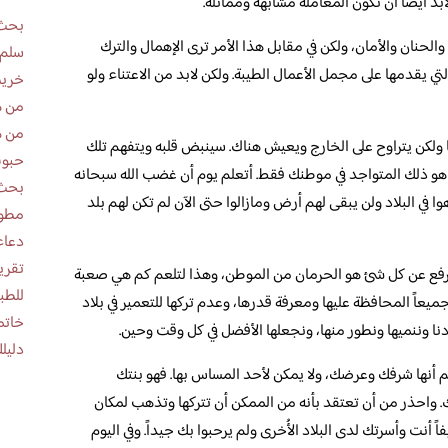
د أيضاً أن تكون المعاملة مشابهة ومماثلة.
بحث 
حنان والأمان، ولكن في مقابل هذا الأمر ترى الإهمال والترك
سلم 
لتي يقدمها على مجمل الأعمال الطيبة. ولكن لابد من الاعتناء ولو
خريط
من ه
من ه
 ولكن يتراوح على الخارج ويعيش هناك. سينبض قلبه ويتفهم تلك
حبوب
ن هو ذلك المتواجد في موطنك فقط. أتعلم يوم أن غضب الله سبحانه
بحث 
ا في البلاد ولن يبقى لهم أرض ومازالوا حتى الآن لم تكن لهم بلد
مطوية عن
دعاء
ترفع عن كل شئ هو الحرمان من الموطن، وهذا لتلعم كم هي صعبة
للطب
يعاً المحافظة عليها ومعرفة قدرها، وعدم تركها للتعمير في بلاد
خاتم
ادنا وننميها ونطور منها، ونجعلها الأفضل في كل وقت وحين.
دليلك
 أنها شرفك وعرضك، ولا يمكن لأحد المساس بها. فهو بنتك
 واحذر من أن تعتقد بأنه من الممكن أن تتركها وتذهب لمكان
نت وأسرتك لدى البلاد الأُخرى ولم يرحبوا بك جيداً. وفي اليوم