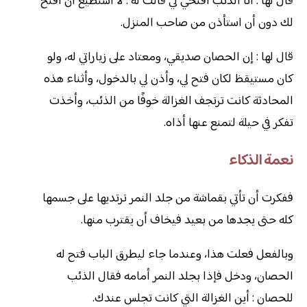
قال لها : أنا الذئب افتحي لي قالت له : لا استطيع أن افتح
لك دون أن استأذن من صاحب المنزل.
قال لها : إن الحصان صديقي، ومعتاد على زياراتي له، ولو
كان مستيقظ لكان فتح لي، وأذن لي بالدخول، وأثناء هذه
المحادثة كانت ترتجف الغزالة خوفًا من الذئب، وأخذت
تفكر في حيلة لتمنع عنها أذاه.
نعمة الذكاء
ففكرت أن تأتي بقماشة من جلد النمر ترتديها على جسمها
كله حتى يجدها من بعيد فيخاف أن يقترب منها.
وبالفعل فعلت هذا، وعندما جاء ليطرق الباب فتح له
الحصان، ودخل فإذا بجلد النمر أمامه فقال الذئب
للحصان : أين الغزالة التي كانت تجلس عندك.