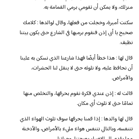
منزلك، ولا يمكن أن تقومي برمي القمامة به.
سكتت أميرة، وخجلت من فعلها، وقال لوالدها : كلامك
صحيح يا أبي إذن فنقوم برميها في الشارع حتى يكون بيتنا
نظيف.
قال لها : هذا خطأ أيضًا فهذا شارعنا الذي نسكن به علينا
أن نحافظ عليه، ولا نلوثه حتى لا ينقل لنا الحشرات،
والأمراض.
قالت له : إذن عندي فكرة نقوم بحرقها، والتخلص منها
تمامًا حتى لا تلوث أي مكان.
قال لها والدها : إذا قمنا بحرقها سوف تلوث الهواء الذي
نتنفسه، وبالتالي نتنفس هواء مليء بالأمراض، والأدخنة
مما يؤدي إلى الإضرار بصحتنا، وحياتنا.