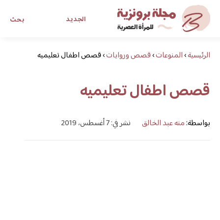
الجديد
بحث
الرئيسية
›
المنوعات
›
قصص وروايات
›
قصص اطفال تعليميه
مجلة برونزية للفتاة العصرية
قصص اطفال تعليميه
ابحث عن أي موضوع يهمك
بواسطة:
منه عبد الخالق
نشر في: 7 أغسطس، 2019