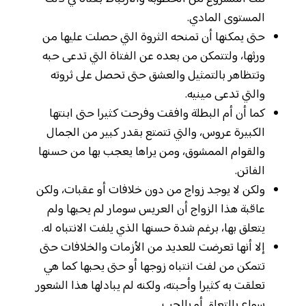
المستوى المادي.
حتى يمكنها أن تمنحه الثروة التي حصلت عليها من
ورثها، ولتتمكن من بعده عن الفتاة التي تدعى حبه
وتتظاهر بالتمثيل والعشق حتى تحصل على ثروته
والتي تدعى مينيه.
كما أن أم البطلة وافقت وفرحت كثيرا حتى ابنتها
الكبيرة عروس، والتي تتمتع بقدر كبير من الجمال
والقوام الممشوق، ومن يراها يعجب بها من حسنها
الفاتن.
ولكن لا يوجد زواج من دون خلافات أو عقبات، ولكن
عاقبة هذا الزواج أن العريس سومار لم يحبها ولم
يتعلق بها، برغم شدة حسنها الذي يلفت الانتباه له.
إلا أنها تعرضت للعديد من الأزمات والخلافات حتى
تتمكن من لفت انتباه زوجها أو حتى يحبها كما هي
تعلقت به كثيرا وأحبته، ولكنه لم يبادلها هذا الشعور
سواء بالتعلق أو بالحب.