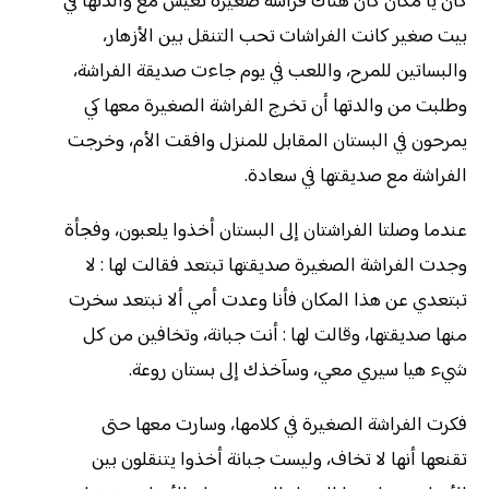
كان يا مكان كان هناك فراشة صغيرة تعيش مع والدتها في
بيت صغير كانت الفراشات تحب التنقل بين الأزهار،
والبساتين للمرح، واللعب في يوم جاءت صديقة الفراشة،
وطلبت من والدتها أن تخرج الفراشة الصغيرة معها كي
يمرحون في البستان المقابل للمنزل وافقت الأم، وخرجت
الفراشة مع صديقتها في سعادة.
عندما وصلتا الفراشتان إلى البستان أخذوا يلعبون، وفجأة
وجدت الفراشة الصغيرة صديقتها تبتعد فقالت لها : لا
تبتعدي عن هذا المكان فأنا وعدت أمي ألا نبتعد سخرت
منها صديقتها، وقالت لها : أنت جبانة، وتخافين من كل
شيء هيا سيري معي، وسآخذك إلى بستان روعة.
فكرت الفراشة الصغيرة في كلامها، وسارت معها حتى
تقنعها أنها لا تخاف، وليست جبانة أخذوا يتنقلون بين