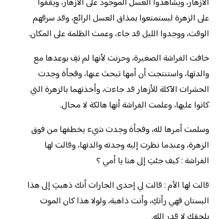
الأزهار، ويشاهدوا العسل الموجود على الأزهار، ويقفوا
على الزهرة ليستمتعوا بمذاق العسل الرائع، وقد سرقهم
الوقت، ووجدوا الليل قد جاء، وعمت الظلمة على المكان.
خافت الفراشة الصغيرة، وحزنت لأنها لم تفِ بوعدها مع
والدتها، واستنتجت أن أمها تبحث عنها، وفجأة وجدت
الحشرات الآكلة للأزهار قد جاءت، وأخذتهما بالزهرة التي
كانوا عليها، وعلمت الفراشة أنها هالكة لا محال.
وسلمت أمرها لله، وفجأة وجدت شيء يخطفها من فوق
الزهرة، وعندما نظرت إليه وجدته والدتها، وقالت لها
الفراشة : كيف جئتِ إلى هنا يا أمي ؟
قالت لها الأم : قالت لي إحدى الجارات أنك ذهبتِ إلى هذا
البستان فهي رأتكِ، وأنت ذاهبة، ولولا هذا كان الموت
يلحقك لا قدر الله.