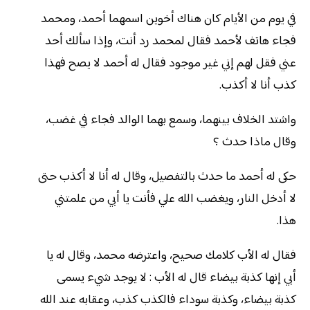
في يوم من الأيام كان هناك أخوين اسمهما أحمد، ومحمد
فجاء هاتف لأحمد فقال لمحمد رد أنت، وإذا سألك أحد
عني فقل لهم إني غير موجود فقال له أحمد لا يصح فهذا
كذب أنا لا أكذب.
واشتد الخلاف بينهما، وسمع بهما الوالد فجاء في غضب،
وقال ماذا حدث ؟
حكى له أحمد ما حدث بالتفصيل، وقال له أنا لا أكذب حتى
لا أدخل النار، ويغضب الله علي فأنت يا أبي من علمتني
هذا.
فقال له الأب كلامك صحيح، واعترضه محمد، وقال له يا
أبي إنها كذبة بيضاء قال له الأب : لا يوجد شيء يسمى
كذبة بيضاء، وكذبة سوداء فالكذب كذب، وعقابه عند الله