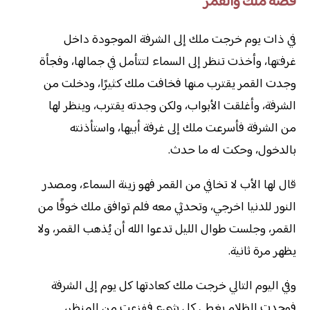
قصة ملك والقمر
في ذات يوم خرجت ملك إلى الشرفة الموجودة داخل
غرفتها، وأخذت تنظر إلى السماء لتتأمل في جمالها، وفجأة
وجدت القمر يقترب منها فخافت ملك كثيرًا، ودخلت من
الشرفة، وأغلقت الأبواب، ولكن وجدته يقترب، وينظر لها
من الشرفة فأسرعت ملك إلى غرفة أبيها، واستأذنته
بالدخول، وحكت له ما حدث.
قال لها الأب لا تخافي من القمر فهو زينة السماء، ومصدر
النور للدنيا اخرجي، وتحدثي معه فلم توافق ملك خوفًا من
القمر، وجلست طوال الليل تدعوا الله أن يُذهب القمر، ولا
يظهر مرة ثانية.
وفي اليوم التالي خرجت ملك كعادتها كل يوم إلى الشرفة
فوجدت الظلام يغطي كل شيء ففزعت من المنظر،