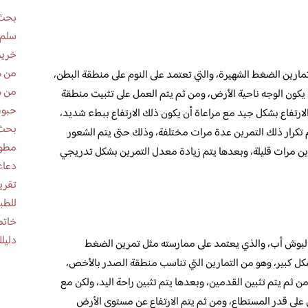
بحث 
سلم 
خريط
من ه
مارين الضغط الشهيرة، والتي تعتمد على النوم على منطقة البطن،
من ه
كون الوجه ناحية الأرض، ومن ثم يتم العمل على تثبيت منطقة
حبوب
الارتفاع بشكل جيد مع مراعاة أن يكون ذلك الارتفاع ببطء شديد،
بحث 
 تكرار ذلك التمرين عدة مرات مختلفة، وذلك حتى يتم الشعور
مطوية عن
مرين مرات قليلة، وبعدها يتم زيادة معدل التمرين بشكل تدريجي
دعاء
للطب
خاتم
دليلك
ت البوش أب، والذي يعتمد على ممارسته مثل تمرين الضغط
ل كبير، وهو من التمارين التي تناسب منطقة الصدر بالأخص،
 ثم يتم تثبين القدمين، وبعدها يتم تثبين راحة اليد، ولكن مع
على قدر المستطاع، ومن ثم يتم الارتفاع عن مستوى الأرض