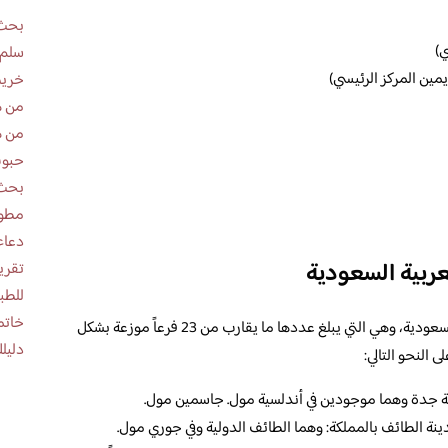
بحث 
ي)
سلم 
يمين المركز الرئيسي)
خريط
من ه
من ه
حبوب
بحث 
مطوية عن
دعاء
عربية السعودية
للطب
خاتم
حيث تكون فروع شركة أكتان في المملكة العربية السعودية، وهي التي يبلغ عددها ما يقارب من 23 فرعاً موزعة بشكل
دليلك
النحو التالي:
نة جدة وهما موجودين في أندلسية مول. جاسمين مول.
ينة الطائف بالمملكة: وهما الطائف الدولية وفي جوري مول.