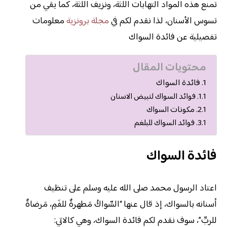
تمنع هذه المواد التهابات اللثة، ونزيف اللثة، كما يقي من
تسوس الأسنان، لذا نقدم لكم في
مجلة برونزية
معلومات
تفصيلية عن فائدة السواك
محتويات المقال
فائدة السواك
فوائد السواك لتبيض الاسنان
مكونات السواك
فوائد السواك للبلغم
فائدة السواك
اعتاد الرسول محمد صلى الله عليه وسلم على تنظيف
أسنانه بالسواك، إذ قال عنها “السِّواكُ مَطهرةٌ للفَمِ، مَرضاةٌ
للربِّ”، سوف نقدم لكم فائدة السواك، وهي كالاتي: