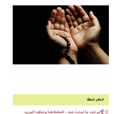
انتظر لحظة
😊
☝️لم تجد ما تبحث عنه .. اضغط هنا وشاهد المزيد