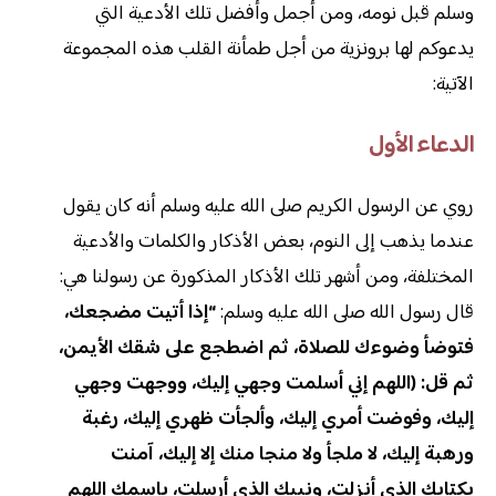
وسلم قبل نومه، ومن أجمل وأفضل تلك الأدعية التي
يدعوكم لها برونزية من أجل طمأنة القلب هذه المجموعة
الآتية:
الدعاء الأول
روي عن الرسول الكريم صلى الله عليه وسلم أنه كان يقول
عندما يذهب إلى النوم، بعض الأذكار والكلمات والأدعية
المختلفة، ومن أشهر تلك الأذكار المذكورة عن رسولنا هي:
قال رسول الله صلى الله عليه وسلم:
“إذا أتيت مضجعك،
فتوضأ وضوءك للصلاة، ثم اضطجع على شقك الأيمن،
ثم قل: (اللهم إني أسلمت وجهي إليك، ووجهت وجهي
إليك، وفوضت أمري إليك، وألجأت ظهري إليك، رغبة
ورهبة إليك، لا ملجأ ولا منجا منك إلا إليك، آمنت
بكتابك الذي أنزلت، ونبيك الذي أرسلت، باسمك اللهم