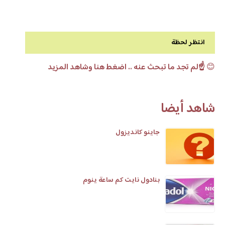
انتظر لحظة
😊
☝️لم تجد ما تبحث عنه .. اضغط هنا وشاهد المزيد
شاهد أيضا
جاينو كانديزول
بنادول نايت كم ساعة ينوم