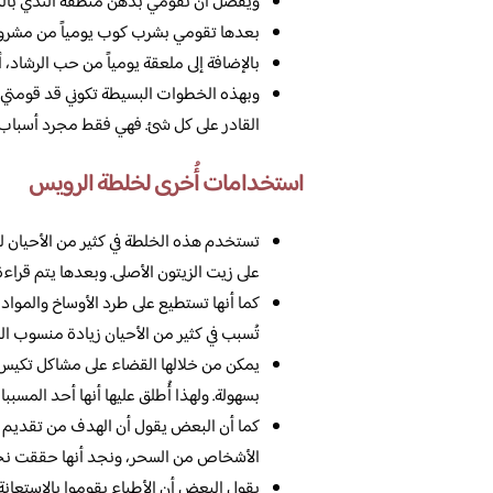
ويفضل أن تقومي بدهن منطقة الثدي بالك
بعدها تقومي بشرب كوب يومياً من مشروب 
بالإضافة إلى ملعقة يومياً من حب الرشاد، 
وبهذه الخطوات البسيطة تكوني قد قومتي بت
القادر على كل شئ. فهي فقط مجرد أسباب ول
استخدامات أُخرى لخلطة الرويس
تستخدم هذه الخلطة في كثير من الأحيان لع
على زيت الزيتون الأصلى. وبعدها يتم قراءة
كما أنها تستطيع على طرد الأوساخ والمواد ا
تُسبب في كثير من الأحيان زيادة منسوب ال
يمكن من خلالها القضاء على مشاكل تكيس 
بسهولة. ولهذا أُطلق عليها أنها أحد المسبب
كما أن البعض يقول أن الهدف من تقديم 
الأشخاص من السحر، ونجد أنها حققت نجاحا
يقول البعض أن الأطباء يقوموا بالاستعانة 