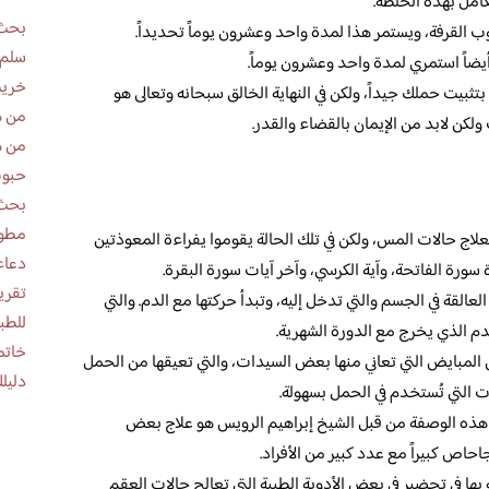
امل بهذه الخلطة.
بحث 
القرفة، ويستمر هذا لمدة واحد وعشرون يوماً تحديداً.
سلم 
أيضاً استمري لمدة واحد وعشرون يوماً.
خريط
ثبيت حملك جيداً، ولكن في النهاية الخالق سبحانه وتعالى هو
من ه
كن لابد من الإيمان بالقضاء والقدر.
من ه
حبوب
بحث 
مطوية عن
لاج حالات المس، ولكن في تلك الحالة يقوموا يفراءة المعوذتين
دعاء
 سورة الفاتحة، وآية الكرسي، وآخر آيات سورة البقرة.
لعالقة في الجسم والتي تدخل إليه، وتبدأ حركتها مع الدم. والتي
للطب
دم الذي يخرج مع الدورة الشهرية.
خاتم
المبايض التي تعاني منها بعض السيدات، والتي تعيقها من الحمل
دليلك
ات التي تُستخدم في الحمل بسهولة.
هذه الوصفة من قبل الشيخ إبراهيم الرويس هو علاج بعض
ص كبيراً مع عدد كبير من الأفراد.
بها في تحضير في بعض الأدوية الطبية التي تعالج حالات العقم