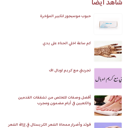
شاهد أيضا
حبوب موسيجور لتكبير المؤخرة
كم ساعة اخلي الحناء على يدي
تجربتي مع كريم اوبال اف
أفضل وصفات للتخلص من تشققات القدمين
والكعبين في أيام مضمون ومجرب
فوئد وأضرار ممحاة الشعر الكريستال في إزالة الشعر