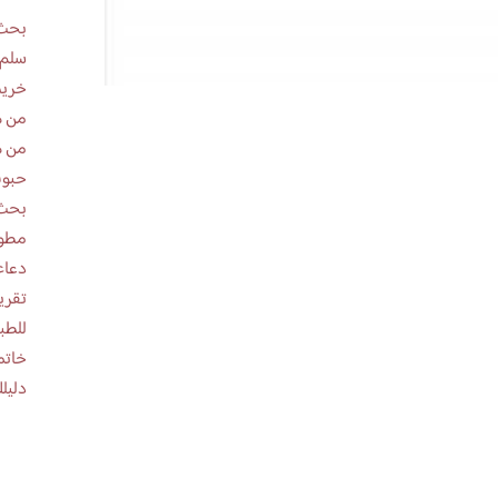
بحث 
سلم 
خريط
من ه
من ه
حبوب
بحث 
مطوية عن
دعاء
للطب
خاتم
دليلك