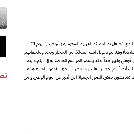
مجموعة من صور مجسمات اليوم الوطني ، اليوم الذي تحتفل به المملكة العربية السعودية بالتوحيد في يوم 21
د أول لعام 1351 هجرياً (الموافق عام 1932 ميلادياً) وهنا تم تحويل اسم المملكة من الحجاز ونجد وملحقاتهم
ل قومي وكبير جداً، وقد يستمر المراسم الخاصة به إلى أيام. و يتم
ك أيضاً يتم إحضار الفانين والمطربين حتى يقوموا بإحياء هذه
تص
ف تشاهدون بعض الصور الجميلة التي تُعبر عن اليوم الوطني و من