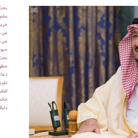
بحث 
سلم 
خريط
من ه
من ه
حبوب
بحث 
مطوية عن
دعاء
للطب
خاتم
دليلك