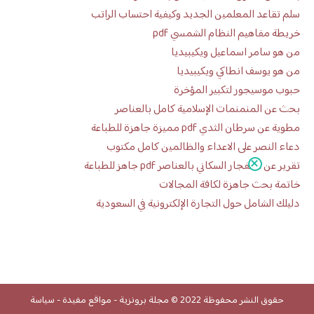
سلم تقاعد المعلمين الجديد وكيفية احتساب الراتب
خريطة مفاهيم النظام الشمسي pdf
من هو سامر اسماعيل ويكيبيديا
من هو يوسف انطاكي ويكيبيديا
حبوب موسيجور لتكبير المؤخرة
بحث عن المنمنمات الإسلامية كامل بالعناصر
مطوية عن سرطان الثدي pdf مميزة جاهزة للطباعة
دعاء النصر على الاعداء والظالمين كامل مكتوب
تقرير عن الانفجار السكاني بالعناصر pdf جاهز للطباعة
خاتمة بحث جاهزة لكافة المجالات
دليلك الشامل حول التجارة الإلكترونية في السعودية
حقوق النشر محفوظة 2022 ©
مجلة برونزية
-
مواقع مفيدة
-
سياسة