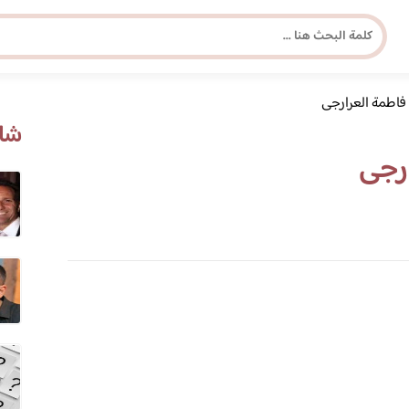
فاطمة العرارجى
مجلة برونزية للفتاة العصرية
شاه
رجى
ابحث عن أي موضوع يهمك