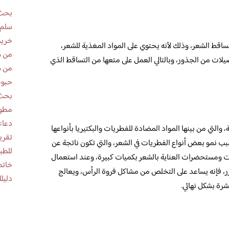
بحث 
سلم 
خريط
ساقط الشعر، وذلك لأنه يحتوي على المواد المغذية للشعر،
من ه
صيلات من الجذور، وبالتالي العمل على متعها من التساقط الذي
من ه
حبوب
بحث 
مطوية عن
دعاء
والتي من بينها المواد المضادة للفطريات والبكتيريا بأنواعها
ب نمو بعض أنواع الفطريات في الشعر، والتي تكون ناتجة عن
للطب
زيوت ومستحضرات العناية بالشعر بكميات كبيرة، وعند استعمال
خاتم
ر، فإنه يساعد على التخلص من مشاكل فروة الرأس، ويعالج
دليلك
شرة بشكل نهائي.