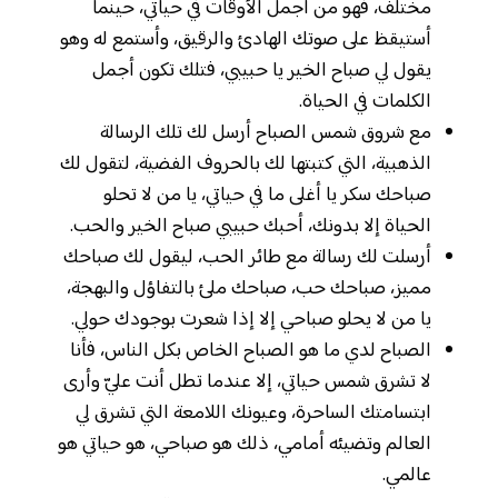
مختلف، فهو من أجمل الأوقات في حياتي، حينما
أستيقظ على صوتك الهادئ والرقيق، وأستمع له وهو
يقول لي صباح الخير يا حبيبي، فتلك تكون أجمل
الكلمات في الحياة.
مع شروق شمس الصباح أرسل لك تلك الرسالة
الذهبية، التي كتبتها لك بالحروف الفضية، لتقول لك
صباحك سكر يا أغلى ما في حياتي، يا من لا تحلو
الحياة إلا بدونك، أحبك حبيبي صباح الخير والحب.
أرسلت لك رسالة مع طائر الحب، ليقول لك صباحك
مميز، صباحك حب، صباحك ملئ بالتفاؤل والبهجة،
يا من لا يحلو صباحي إلا إذا شعرت بوجودك حولي.
الصباح لدي ما هو الصباح الخاص بكل الناس، فأنا
لا تشرق شمس حياتي، إلا عندما تطل أنت عليّ وأرى
ابتسامتك الساحرة، وعيونك اللامعة التي تشرق لي
العالم وتضيئه أمامي، ذلك هو صباحي، هو حياتي هو
عالمي.