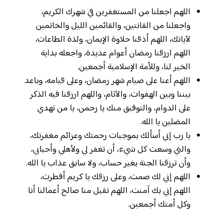
اللهم اجعلنا من المستغفرين في شهرك الكريم،
واجعلنا من القانتين، والقائمين الليل والخاتمين
لآياتك، اللهم أذقنا حلاوة الإيمان، ولذة الطاعات،
اللهم ارزقنا رمضان أعوام عديدة، واجعله بداية
الخير لنا، وللأمة الإسلامية أجمعين.
اللهم أعنا على صيام شهر رمضان، وعلى قيامه، وباعد
بيننا وبين الهفوات، والآثام، واللهم ارزقنا فيه الذكر
على الدوام، والتوفيق منك يا رحمن، يا من تهدي
المضلين يا الله.
يا رب إني أسألك بموجبات رحمتك وعزائم مغفرتك،
والتي وسعت كل شيء، أن تغفر لي ولأهلي وأحبابي،
وأن ترزقنا الجنة بغير حساب، ولا سابق عذاب يا الله.
اللهم إني لك صمت، وعلى رزقك يا كريم أفطرت،
اللهم إني بك آمنت، اللهم تقبل منا صالح أعمالنا أنا
وكل أمتك أجمعين.