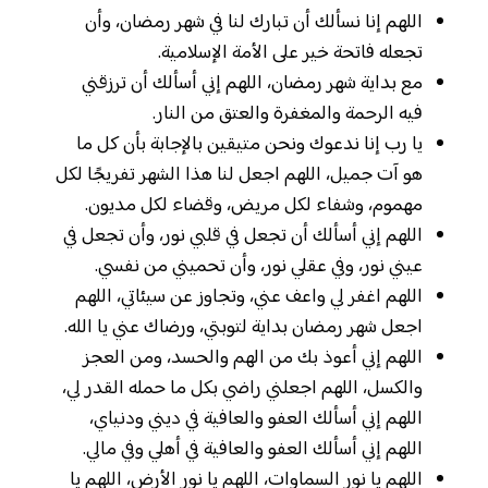
اللهم إنا نسألك أن تبارك لنا في شهر رمضان، وأن
تجعله فاتحة خير على الأمة الإسلامية.
مع بداية شهر رمضان، اللهم إني أسألك أن ترزقني
فيه الرحمة والمغفرة والعتق من النار.
يا رب إنا ندعوك ونحن متيقين بالإجابة بأن كل ما
هو آت جميل، اللهم اجعل لنا هذا الشهر تفريجًا لكل
مهموم، وشفاء لكل مريض، وقضاء لكل مديون.
اللهم إني أسألك أن تجعل في قلبي نور، وأن تجعل في
عيني نور، وفي عقلي نور، وأن تحميني من نفسي.
اللهم اغفر لي واعف عني، وتجاوز عن سيئاتي، اللهم
اجعل شهر رمضان بداية لتوبتي، ورضاك عني يا الله.
اللهم إني أعوذ بك من الهم والحسد، ومن العجز
والكسل، اللهم اجعلني راضي بكل ما حمله القدر لي،
اللهم إني أسألك العفو والعافية في ديني ودنياي،
اللهم إني أسألك العفو والعافية في أهلي وفي مالي.
اللهم يا نور السماوات، اللهم يا نور الأرض، اللهم يا