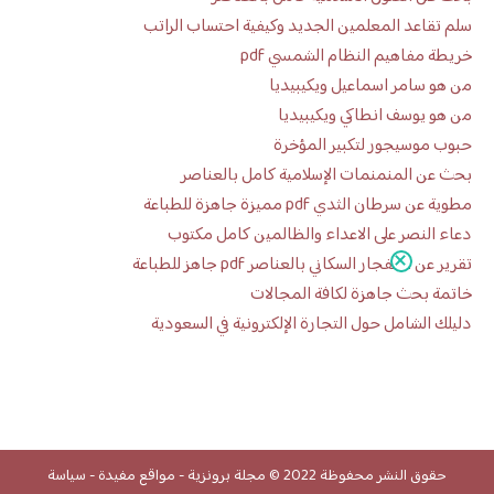
سلم تقاعد المعلمين الجديد وكيفية احتساب الراتب
خريطة مفاهيم النظام الشمسي pdf
من هو سامر اسماعيل ويكيبيديا
من هو يوسف انطاكي ويكيبيديا
حبوب موسيجور لتكبير المؤخرة
بحث عن المنمنمات الإسلامية كامل بالعناصر
مطوية عن سرطان الثدي pdf مميزة جاهزة للطباعة
دعاء النصر على الاعداء والظالمين كامل مكتوب
تقرير عن الانفجار السكاني بالعناصر pdf جاهز للطباعة
خاتمة بحث جاهزة لكافة المجالات
دليلك الشامل حول التجارة الإلكترونية في السعودية
حقوق النشر محفوظة 2022 ©
مجلة برونزية
-
مواقع مفيدة
-
سياسة