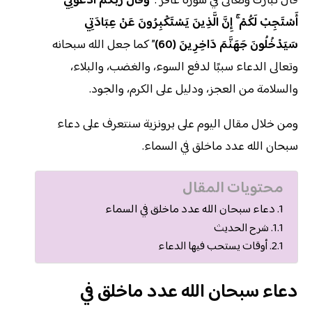
قال تبارك وتعالى في سورة غافر :
“وَقَالَ رَبُّكُمُ ادْعُونِي
أَسْتَجِبْ لَكُمْ ۚ إِنَّ الَّذِينَ يَسْتَكْبِرُونَ عَنْ عِبَادَتِي
سَيَدْخُلُونَ جَهَنَّمَ دَاخِرِينَ (60)
” كما جعل الله سبحانه
وتعالى الدعاء سببًا لدفع السوء، والغضب، والبلاء،
والسلامة من العجز، ودليل على الكرم، والجود.
ومن خلال مقال اليوم على برونزية سنتعرف على دعاء
سبحان الله عدد ماخلق في السماء.
محتويات المقال
دعاء سبحان الله عدد ماخلق في السماء
شرح الحديث
أوقات يستحب فيها الدعاء
دعاء سبحان الله عدد ماخلق في