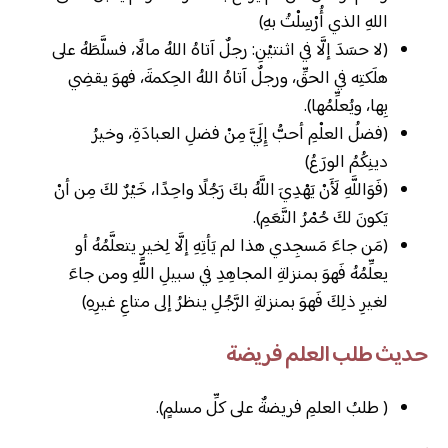
اللهِ الذي أُرْسِلْتُ بهِ)
(لا حسَدَ إلَّا في اثنتيْنِ: رجلٌ آتاهُ اللهُ مالًا، فسلَّطَهُ على
هلَكتِه في الحقِّ، ورجلٌ آتاهُ اللهُ الحِكمةَ، فهوَ يقضِي
بِها، ويُعلِّمُها).
(فضلُ العلْمِ أحبُّ إِلَيَّ مِنْ فضلِ العبادَةِ، وخيرُ
دينِكُمُ الورَعُ)
(فَوَاللَّهِ لَأَنْ يَهْدِيَ اللَّهُ بكَ رَجُلًا واحِدًا، خَيْرٌ لكَ مِن أنْ
يَكونَ لكَ حُمْرُ النَّعَمِ).
(مَن جاءَ مَسجِدي هذا لم يَأتِهِ إلَّا لِخيرٍ يتعلَّمُهُ أو
يعلِّمُهُ فَهوَ بمنزلةِ المجاهِدِ في سبيلِ اللَّهِ ومن جاءَ
لغيرِ ذلِكَ فَهوَ بمنزلةِ الرَّجُلِ ينظرُ إلى متاعِ غيرِهِ)
حديث طلب العلم فريضة
( طلبُ العلمِ فريضةٌ على كلِّ مسلمٍ).