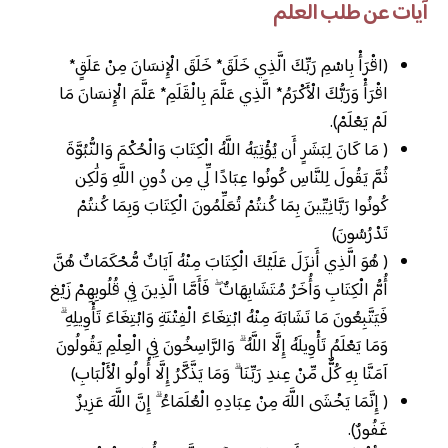
آيات عن طلب العلم
(اقْرَأْ بِاسْمِ رَبِّكَ الَّذِي خَلَقَ* خَلَقَ الْإِنسَانَ مِنْ عَلَقٍ*
اقْرَأْ وَرَبُّكَ الْأَكْرَمُ* الَّذِي عَلَّمَ بِالْقَلَمِ* عَلَّمَ الْإِنسَانَ مَا
لَمْ يَعْلَمْ).
( مَا كَانَ لِبَشَرٍ أَن يُؤْتِيَهُ اللَّهُ الْكِتَابَ وَالْحُكْمَ وَالنُّبُوَّةَ
ثُمَّ يَقُولَ لِلنَّاسِ كُونُوا عِبَادًا لِّي مِن دُونِ اللَّهِ وَلَٰكِن
كُونُوا رَبَّانِيِّينَ بِمَا كُنتُمْ تُعَلِّمُونَ الْكِتَابَ وَبِمَا كُنتُمْ
تَدْرُسُونَ)
( هُوَ الَّذِي أَنزَلَ عَلَيْكَ الْكِتَابَ مِنْهُ آيَاتٌ مُّحْكَمَاتٌ هُنَّ
أُمُّ الْكِتَابِ وَأُخَرُ مُتَشَابِهَاتٌ ۖ فَأَمَّا الَّذِينَ فِي قُلُوبِهِمْ زَيْغ
فَيَتَّبِعُونَ مَا تَشَابَهَ مِنْهُ ابْتِغَاءَ الْفِتْنَةِ وَابْتِغَاءَ تَأْوِيلِهِ ۗ
وَمَا يَعْلَمُ تَأْوِيلَهُ إِلَّا اللَّهُ ۗ وَالرَّاسِخُونَ فِي الْعِلْمِ يَقُولُونَ
آمَنَّا بِهِ كُلٌّ مِّنْ عِندِ رَبِّنَا ۗ وَمَا يَذَّكَّرُ إِلَّا أُولُو الْأَلْبَابِ)
( إِنَّمَا يَخْشَى اللَّهَ مِنْ عِبَادِهِ الْعُلَمَاءُ ۗ إِنَّ اللَّهَ عَزِيزٌ
غَفُورٌ).