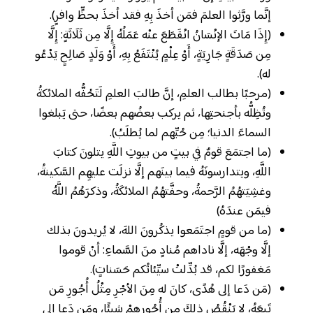
إنَّما ورَّثوا العلمَ فمَن أخذَ بِهِ فقد أخذَ بحظٍّ وافرٍ).
(إِذَا مَاتَ الإنْسَانُ انْقَطَعَ عنْه عَمَلُهُ إِلَّا مِن ثَلَاثَةٍ: إِلَّا
مِن صَدَقَةٍ جَارِيَةٍ، أَوْ عِلْمٍ يُنْتَفَعُ بِهِ، أَوْ وَلَدٍ صَالِحٍ يَدْعُو
له).
(مرحبًا بطالب العلمِ، إنَّ طالبَ العلمِ لَتَحُفُّه الملائكةُ
وتُظِلُّه بأجنحتِها، ثم يركب بعضُهم بعضًا، حتى يَبلغوا
السماءَ الدنيا؛ مِن حُبِّهم لما يُطلَبُ).
(ما اجتمَعَ قومٌ في بيتٍ من بيوتِ اللَّهِ يتلونَ كتابَ
اللَّهِ، ويتدارسونَهُ فيما بينَهم إلَّا نزلَت عليهِم السَّكينةُ،
وغشِيَتهُمُ الرَّحمةُ، وحفَّتهُمُ الملائكَةُ، وذكرَهُمُ اللَّهُ
فيمَن عندَهُ)
(ما من قومٍ اجتَمَعوا يذكُرونَ اللهَ، لا يُريدونَ بذلك
إلَّا وجْهَه، إلَّا ناداهم مُنادٍ منَ السَّماءِ: أنْ قوموا
مَغفورًا لكم، قد بُدِّلتْ سيِّئاتُكم حَسَناتٍ).
(مَن دَعا إلى هُدًى، كانَ له مِنَ الأجْرِ مِثْلُ أُجُورِ مَن
تَبِعَهُ، لا يَنْقُصُ ذلكَ مِن أُجُورِهِمْ شيئًا، ومَن دَعا إلى