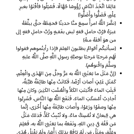
عَالِمًا اتَّخَذَ النَّاسُ رُؤُوسًا جُهَّالًا، فَسُئِلُوا فأفْتَوْا بغيرِ
عِلْمٍ، فَضَلُّوا وأَضَلُّوا)
(نضَّرَ اللَّهُ امرأً سمِعَ منَّا حديثًا فحفِظَهُ حتَّى يبلِّغَهُ
غيرَهُ فرُبَّ حاملِ فقهٍ ليسَ بفَقيهٍ ورُبَّ حاملِ فقهٍ إلى
من هوَ أفقَهُ منهُ)
(سيأتيكُم أقوامٌ يطلبونَ العِلمَ فإذا رأيتُموهم فقولوا
لَهُم مَرحبًا مَرحبًا بوصيَّةِ رسولِ اللَّهِ صلَّى اللَّهُ عليهِ
وسلَّمَ واقْنوهُم).
(إنَّ مَثَلَ ما بَعَثَنِيَ اللَّهُ به عزَّ وجلَّ مِنَ الهُدَى والْعِلْمِ،
كَمَثَلِ غَيْثٍ أصابَ أرْضًا، فَكانَتْ مِنْها طائِفَةٌ طَيِّبَةٌ،
قَبِلَتِ الماءَ فأنْبَتَتِ الكَلأَ والْعُشْبَ الكَثِيرَ، وكانَ مِنْها
أجادِبُ أمْسَكَتِ الماءَ، فَنَفَعَ اللَّهُ بها النَّاسَ، فَشَرِبُوا
مِنْها وسَقَوْا ورَعَوْا، وأَصابَ طائِفَةً مِنْها أُخْرَى، إنَّما
هي قِيعانٌ لا تُمْسِكُ ماءً، ولا تُنْبِتُ كَلَأً، فَذلكَ مَثَلُ
مَن فَقُهَ في دِينِ اللهِ، ونَفَعَهُ بما بَعَثَنِيَ اللَّهُ به، فَعَلِمَ
وعَلَّمَ، ومَثَلُ مَن لَمْ يَرْفَعْ بذلكَ رَأْسًا، ولَمْ يَقْبَلْ هُدَى