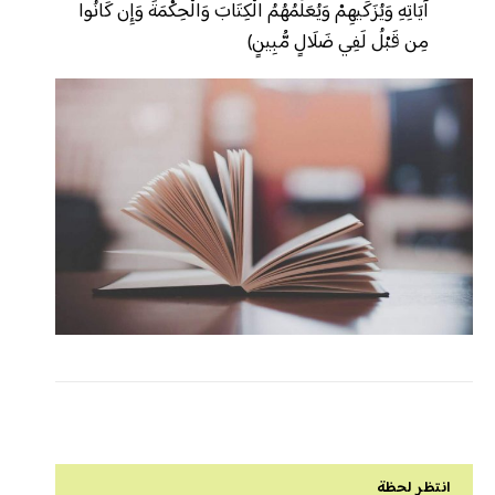
آيَاتِهِ وَيُزَكِّيهِمْ وَيُعَلِّمُهُمُ الْكِتَابَ وَالْحِكْمَةَ وَإِن كَانُوا
مِن قَبْلُ لَفِي ضَلَالٍ مُّبِينٍ)
انتظر لحظة