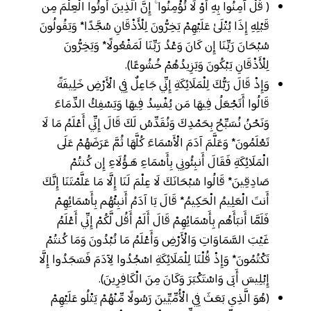
( قُلْ آمِنُوا بِهِ أَوْ لَا تُؤْمِنُوا ۚ إِنَّ الَّذِينَ أُوتُوا الْعِلْمَ مِن
قَبْلِهِ إِذَا يُتْلَىٰ عَلَيْهِمْ يَخِرُّونَ لِلْأَذْقَانِ سُجَّدًا* وَيَقُولُونَ
سُبْحَانَ رَبِّنَا إِن كَانَ وَعْدُ رَبِّنَا لَمَفْعُولًا* وَيَخِرُّونَ
لِلْأَذْقَانِ يَبْكُونَ وَيَزِيدُهُمْ خُشُوعًا).
وَإِذْ قَالَ رَبُّكَ لِلْمَلَائِكَةِ إِنِّي جَاعِلٌ فِي الْأَرْضِ خَلِيفَةً
قَالُوا أَتَجْعَلُ فِيهَا مَن يُفْسِدُ فِيهَا وَيَسْفِكُ الدِّمَاءَ
وَنَحْنُ نُسَبِّحُ بِحَمْدِكَ وَنُقَدِّسُ لَكَ قَالَ إِنِّي أَعْلَمُ مَا لَا
تَعْلَمُونَ* وَعَلَّمَ آدَمَ الْأَسْمَاءَ كُلَّهَا ثُمَّ عَرَضَهُمْ عَلَى
الْمَلَائِكَةِ فَقَالَ أَنبِئُونِي بِأَسْمَاءِ هَـؤُلَاءِ إِن كُنتُمْ
صَادِقِينَ* قَالُوا سُبْحَانَكَ لَا عِلْمَ لَنَا إِلَّا مَا عَلَّمْتَنَا إِنَّكَ
أَنتَ الْعَلِيمُ الْحَكِيمُ* قَالَ يَا آدَمُ أَنبِئْهُم بِأَسْمَائِهِمْ
فَلَمَّا أَنبَأَهُم بِأَسْمَائِهِمْ قَالَ أَلَمْ أَقُل لَّكُمْ إِنِّي أَعْلَمُ
غَيْبَ السَّمَاوَاتِ وَالْأَرْضِ وَأَعْلَمُ مَا تُبْدُونَ وَمَا كُنتُمْ
تَكْتُمُونَ* وَإِذْ قُلْنَا لِلْمَلَائِكَةِ اسْجُدُوا لِآدَمَ فَسَجَدُوا إِلَّا
إِبْلِيسَ أَبَى وَاسْتَكْبَرَ وَكَانَ مِنَ الْكَافِرِينَ).
(هُوَ الَّذِي بَعَثَ فِي الْأُمِّيِّينَ رَسُولًا مِّنْهُمْ يَتْلُو عَلَيْهِمْ