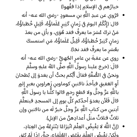
خيارُهم في الإسلامِ إذا فقُهوا)
قرُوي عن عبدِ اللَّهِ بنِ مسعودٍ -رضي الله عنه- أنه
قال: (إِنَّكُمُ اليومَ في زَمانٍ كَثِيرٍ عُلَماؤُهُ، قَلِيلٍ خُطَباؤُهُ،
مَنْ تركَ عُشرَ ما يعرفُ فقد هُوَى، و يأتي من بعدَ
زمانٍ كَثِيرٌ خُطَباؤُهُ، قَلِيلٌ عُلَماؤُهُ، مَنِ استمسكَ
بعُشرِ ما يعرفُ فقد نجَا).
روي عن عقبةَ بنِ عامرٍ الجُهنيِّ -رضي الله عنه- أنه
قالَ: (خرجَ علينا رسولُ اللَّهِ صلَّى اللهُ عليهِ وسلَّمَ
ونحنُ في الصُّفَّةِ فقالَ أيُّكم يحبُّ أن يغدوَ إلى بُطحانَ
أوِ العَقيقِ فيأخذَ ناقتينِ كوماوينِ زَهراوينِ بغيرِ إثمٍ
باللَّهِ عزَّ وجلَّ ولا قطعِ رحمٍ قالوا كلُّنا يا رسولَ اللَّهِ
قالَ فَلَأن يغدوَ أحدُكم كلَّ يومٍ إلى المسجدِ فيتعلَّمَ
آيتينِ من كتابِ اللَّهِ عزَّ وجلَّ خيرٌ لَه من ناقتينِ وإن
ثلاثٌ فثلاثٌ مثلُ أعدادِهنَّ منَ الإبلِ).
(إنَّ اللَّهَ لا يَقْبِضُ العِلْمَ انْتِزَاعًا يَنْتَزِعُهُ مِنَ العِبَادِ،
ولَكِنْ يَقْبِضُ العِلْمَ بقَبْضِ العُلَمَاءِ، حتَّى إذَا لَمْ يُبْقِ