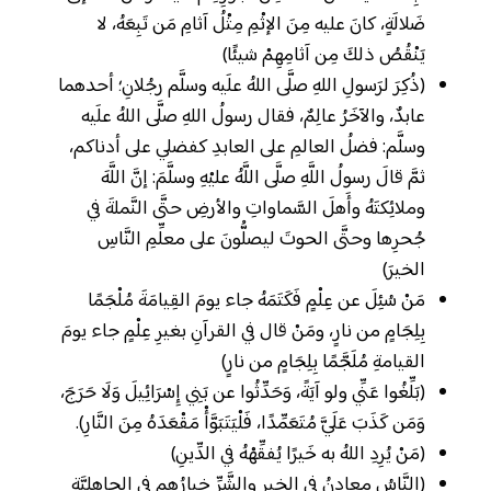
ضَلالَةٍ، كانَ عليه مِنَ الإثْمِ مِثْلُ آثامِ مَن تَبِعَهُ، لا
يَنْقُصُ ذلكَ مِن آثامِهِمْ شيئًا)
(ذُكِرَ لرَسولِ اللهِ صلَّى اللهُ علَيه وسلَّم رجُلانِ؛ أحدهما
عابدٌ، والآخَرُ عالِمٌ، فقال رسولُ اللهِ صلَّى اللهُ علَيه
وسلَّم: فضلُ العالمِ على العابدِ كفضلي على أدناكم،
ثمَّ قالَ رسولُ اللَّهِ صلَّى اللَّهُ عليْهِ وسلَّمَ: إنَّ اللَّهَ
وملائِكتَهُ وأَهلَ السَّماواتِ والأرضِ حتَّى النَّملةَ في
جُحرِها وحتَّى الحوتَ ليصلُّونَ على معلِّمِ النَّاسِ
الخيرَ)
مَنْ سُئِلَ عن عِلْمٍ فَكَتَمَهُ جاء يومَ القِيامَةَ مُلْجَمًا
بِلِجَامٍ من نارٍ، ومَنْ قال في القرآنِ بغيرِ عِلْمٍ جاء يومَ
القيامةِ مُلَجَّمًا بِلِجَامٍ من نارٍ)
(بَلِّغُوا عَنِّي ولو آيَةً، وَحَدِّثُوا عن بَنِي إِسْرَائِيلَ وَلَا حَرَجَ،
وَمَن كَذَبَ عَلَيَّ مُتَعَمِّدًا، فَلْيَتَبَوَّأْ مَقْعَدَهُ مِنَ النَّارِ).
(مَنْ يُرِدِ اللهُ به خَيرًا يُفقِّهْهُ في الدِّينِ)
(النَّاسُ معادِنُ في الخيرِ والشَّرِّ خيارُهم في الجاهليَّةِ