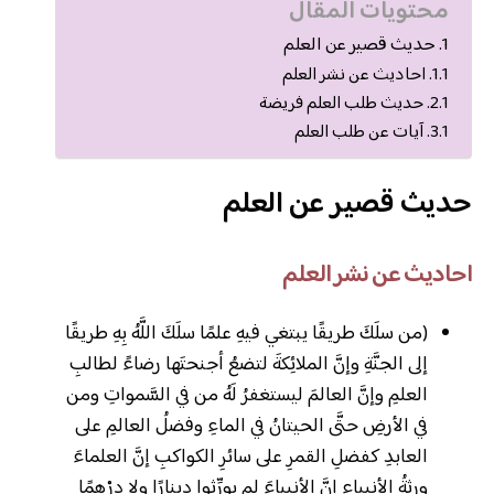
محتويات المقال
حديث قصير عن العلم
احاديث عن نشر العلم
حديث طلب العلم فريضة
آيات عن طلب العلم
حديث قصير عن العلم
احاديث عن نشر العلم
(من سلَكَ طريقًا يبتغي فيهِ علمًا سلَكَ اللَّهُ بِهِ طريقًا
إلى الجنَّةِ وإنَّ الملائِكةَ لتضعُ أجنحتَها رضاءً لطالبِ
العلمِ وإنَّ العالمَ ليستغفرُ لَهُ من في السَّمواتِ ومن
في الأرضِ حتَّى الحيتانُ في الماءِ وفضلُ العالمِ على
العابدِ كفضلِ القمرِ على سائرِ الكواكبِ إنَّ العلماءَ
ورثةُ الأنبياءِ إنَّ الأنبياءَ لم يورِّثوا دينارًا ولا درْهمًا