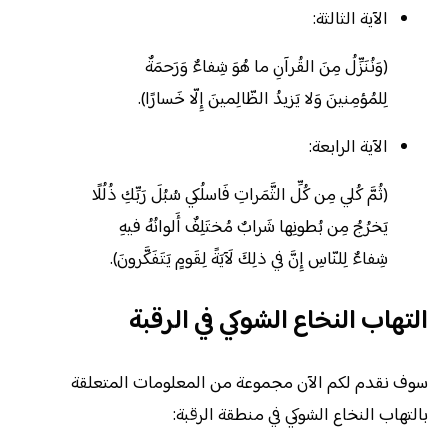
الآية الثالثة:
(وَنُنَزِّلُ مِنَ القُرآنِ ما هُوَ شِفاءٌ وَرَحمَةٌ
لِلمُؤمِنينَ وَلا يَزيدُ الظّالِمينَ إِلّا خَسارًا).
الآية الرابعة:
(ثُمَّ كُلي مِن كُلِّ الثَّمَراتِ فَاسلُكي سُبُلَ رَبِّكِ ذُلُلًا
يَخرُجُ مِن بُطونِها شَرابٌ مُختَلِفٌ أَلوانُهُ فيهِ
شِفاءٌ لِلنّاسِ إِنَّ في ذلِكَ لَآيَةً لِقَومٍ يَتَفَكَّرونَ).
التهاب النخاع الشوكي في الرقبة
سوف نقدم لكم الآن مجموعة من المعلومات المتعلقة
بالتهاب النخاع الشوكي في منطقة الرقبة: