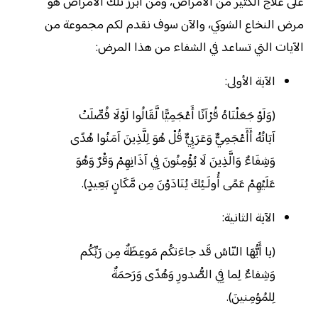
على علاج الكثير من الأمراض، ومن أبرز تلك الأمراض هو
مرض النخاع الشوكي، والآن سوف نقدم لكم مجموعة من
الآيات التي تساعد في الشفاء من هذا المرض:
الآية الأولى:
(وَلَوْ جَعَلْنَاهُ قُرْآنًا أَعْجَمِيًّا لَّقَالُوا لَوْلَا فُصِّلَتْ
آيَاتُهُ أَأَعْجَمِيٌّ وَعَرَبِيٌّ قُلْ هُوَ لِلَّذِينَ آمَنُوا هُدًى
وَشِفَاءٌ وَالَّذِينَ لَا يُؤْمِنُونَ فِي آذَانِهِمْ وَقْرٌ وَهُوَ
عَلَيْهِمْ عَمًى أُولَـئِكَ يُنَادَوْنَ مِن مَّكَانٍ بَعِيدٍ).
الآية الثانية:
(يا أَيُّهَا النّاسُ قَد جاءَتكُم مَوعِظَةٌ مِن رَبِّكُم
وَشِفاءٌ لِما فِي الصُّدورِ وَهُدًى وَرَحمَةٌ
لِلمُؤمِنينَ).