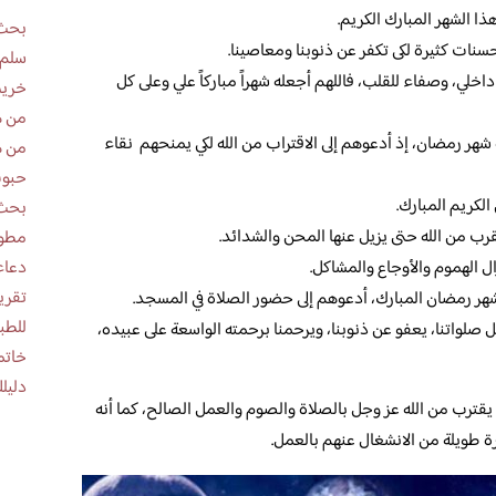
ا الشهر المبارك الكريم.
بحث 
 حسنات كثيرة لكى تكفر عن ذنوبنا ومعاصينا.
سلم 
خلي، وصفاء للقلب، فاللهم أجعله شهراً مباركاً علي وعلى كل
خريط
من ه
ة شهر رمضان، إذ أدعوهم إلى الاقتراب من الله لكي يمنحهم نقاء
من ه
حبوب
الكريم المبارك.
بحث 
تقرب من الله حتى يزيل عنها المحن والشدائد.
مطوية عن
دعاء
ال الهموم والأوجاع والمشاكل.
شهر رمضان المبارك، أدعوهم إلى حضور الصلاة في المسجد.
للطب
بل صلواتنا، يعفو عن ذنوبنا، ويرحمنا برحمته الواسعة على عبيده،
خاتم
دليلك
يقترب من الله عز وجل بالصلاة والصوم والعمل الصالح، كما أنه
رة طويلة من الانشغال عنهم بالعمل.