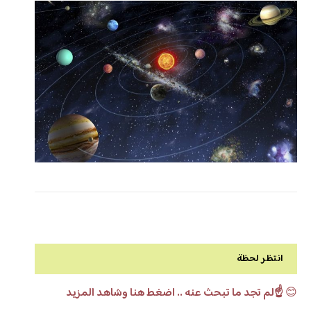
انتظر لحظة
😊
☝️لم تجد ما تبحث عنه .. اضغط هنا وشاهد المزيد