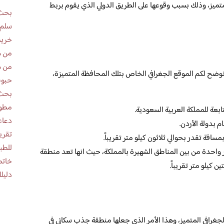
متميز، وذلك بسبب وقوعها على الطريق الدولي الذي يقوم بربط
بحث 
سلم 
خريط
من ه
من ه
نوضح لكم الموقع الجغرافي الخاص بتلك المحافظة المتميزة،
حبوب
بحث 
مطوية عن
عة للمملكة العربية السعودية.
دعاء
 بدولة الأردن.
افة تقدر بحوالي ثلاثون كيلو متر تقريباً.
للطب
ر واحدة من بين المناطق الشهيرة بالمملكة، حيث انها تعد منطقة
خاتم
 كيلو متر تقريباً.
دليلك
لجغرافي المتميز، وهذا الأمر الذي جعلها منطقة جذب سكاني في