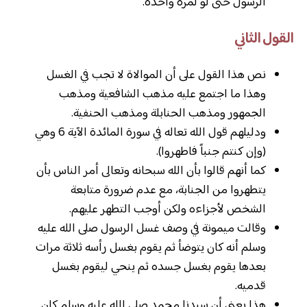
الرسول حتى لو لمرة واحدة.
القول الثاني
نص هذا القول على أن الموالاة لا تجب في الغسل
وهذا ما اجتمع عليه مذهب الشافعية ومذهب
الجمهور ومذهب الحنابلة ومذهب الحنفية.
ودليلهم قول الله تعاله في سورة المائدة الآية 6 وهي
(وإن كنتم جنباً فاطهروا).
كما أنهم قالوا بأن الله سبحانه وتعالى أمر الناس بأن
يتطهروا من الجنابة، مع عدم ضرورة متابعة
الشخص لأجزاءه ولكن أوجب التطهر عليهم.
وقالت ميمونة في وصف غسل الرسول صلى الله عليه
وسلم أنه كان يتوضأ ثم يقوم بغسل رأسه ثلاثة مرات
بعدها يقوم بغسل جسده ثم ينحي ليقوم بغسل
قدميه.
هذا يعني أن سيدنا محمد صلى الله عليه وسلم كان