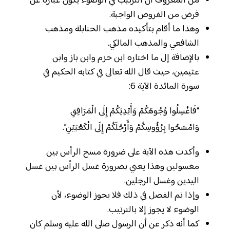
من المعروف أن الترتيب في الوضوء يكون عبارة عن
فرض من الفروض الواجبة.
وهذا ما أقام بتأكيده مذهب الحنابلة ومذهب
الشافعي والمذهب المالكي.
بالإضافة إل ما اختاره ابن حزم وابن باز وابن
عثيمين، حيث قال الله تعالى في كتابه الحكيم في
سورة المائدة الآية 6:
“فَاغْسِلُوا وُجُوهَكُمْ وَأَيْدِيَكُمْ إِلَى الْمَرَافِقِ
وَامْسَحُوا بِرُؤُوسِكُمْ وَأَرْجُلَكُمْ إِلَى الْكَعْبَيْنِ”.
وأكدت هذه الآية على ضرورة مسح الرأس بين
مغسولين وهذا يعني بضرورة غسل الرأس بين غسل
اليدين وغسل الرجلين.
وإذا تم الفصل في ذلك فلا يجوز الوضوء، لأن
الوضوء لا يجوز إلا بالترتيب.
كما أنه ذكر عن أن الرسول صلى الله عليه وسلم كان