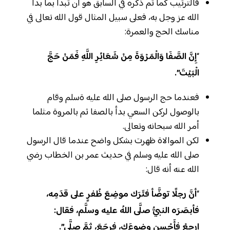
فالترتيب كما تم ذكره في السابق هو أن تبدأ بما بدأ
الله عز وجل به، فعلى سبيل المثال قول الله تعالى في
مناسك الحج والعمرة:
“
إِنَّ الصَّفَا وَالْمَرْوَةَ مِنْ شَعَائِرِ اللَّهِ فَمَنْ حَجَّ
الْبَيْتَ”.
فعندما حج الرسول صلى الله عليه ةسلم وقام
بالوصول لركن السعي بدأ بالصفا ثم بالمروة مثلما
أمر الله سبحانه وتعالى.
لكن الموالاة ظهرت بشكل واضح عندما قال الرسول
صلى الله عليه وسلم في حديث عمر بن الخطاب رضي
الله عنه أنه قال:
“
أنَّ رجلًا توضَّأ فتَرَك موضِعَ ظُفرٍ على قدَمِه،
فأبصَرَه النبيُّ صلَّى اللهُ عليه وسلَّم، فقال:
ارجعْ فأَحْسِن وضوءَك، فرجَعَ، ثمَّ صلَّى”.