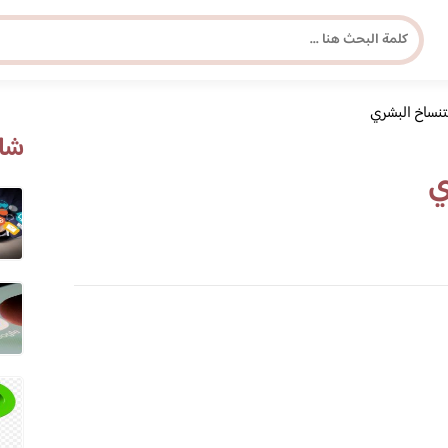
تنساخ البشري
مجلة برونزية للفتاة العصرية
شاه
ي
ابحث عن أي موضوع يهمك