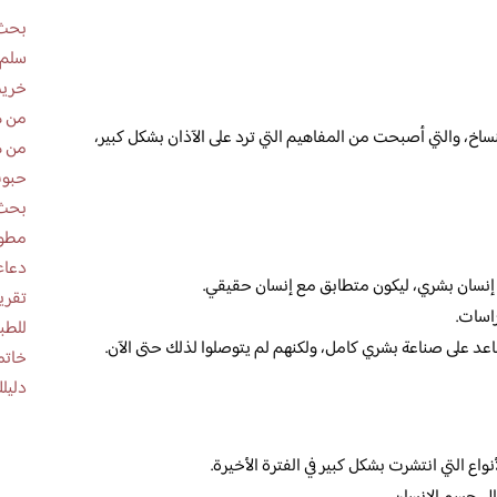
بحث 
سلم 
خريط
من ه
ساخ، والتي أصبحت من المفاهيم التي ترد على الآذان بشكل كبير،
من ه
حبوب
بحث 
مطوية عن
دعاء
 إنسان بشري، ليكون متطابق مع إنسان حقيقي.
اسات.
للطب
ساعد على صناعة بشري كامل، ولكنهم لم يتوصلوا لذلك حتى الآن.
خاتم
دليلك
واع التي انتشرت بشكل كبير في الفترة الأخيرة.