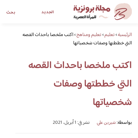
الجديد
بحث
الرئيسية
›
تعليم
›
تعليم ومناهج
›
اكتب ملخصا باحداث القصه
مجلة برونزية للفتاة العصرية
التي خططتها وصفات شخصياتها
ابحث عن أي موضوع يهمك
اكتب ملخصا باحداث القصه
التي خططتها وصفات
شخصياتها
بواسطة:
شيرين علي
نشر في: 1 أبريل، 2021