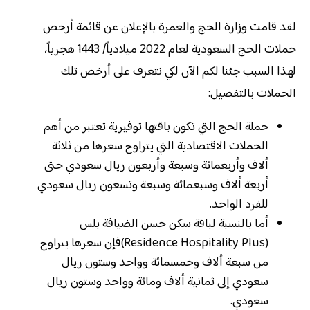
لقد قامت وزارة الحج والعمرة بالإعلان عن قائمة أرخص
حملات الحج السعودية لعام 2022 ميلادياً/ 1443 هجرياً،
لهذا السبب جئنا لكم الآن لكي نتعرف على أرخص تلك
الحملات بالتفصيل:
حملة الحج التي تكون باقتها توفيرية تعتبر من أهم
الحملات الاقتصادية التي يتراوح سعرها من ثلاثة
ألاف وأربعمائة وسبعة وأربعون ريال سعودي حتى
أربعة ألاف وسبعمائة وسبعة وتسعون ريال سعودي
للفرد الواحد.
أما بالنسبة لباقة سكن حسن الضيافة بلس
(Residence Hospitality Plus)فإن سعرها يتراوح
من سبعة ألاف وخمسمائة وواحد وستون ريال
سعودي إلى ثمانية ألاف ومائة وواحد وستون ريال
سعودي.