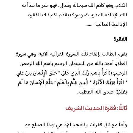
الكلام، وهو كلام الله سبحانه وتعالى، فهو خير ما نبدأ به
تلك الإذاعة المدرسية، وسوف يقدم لكم تلك الفقرة
الإذاعية الطالب: ………
الفقرة
يقوم الطالب بإلقاء تلك السورة القرآنية الآتية، وهي سورة
العلق، أعوذ بالله من الشيطان الرجيم باسم الله الرحمن
الرحيم: ((اقْرَأْ بِاسْمِ رَبِّكَ الَّذِي خَلَقَ * خَلَقَ الْإِنْسَانَ مِنْ عَلَقٍ
* اقْرَأْ وَرَبُّكَ الْأَكْرَمُ * الَّذِي عَلَّمَ بِالْقَلَمِ * عَلَّمَ الْإِنْسَانَ مَا لَمْ
يَعْلَمْ)). صدق الله العظيم..
ثالثًا: فقرة الحديث الشريف
وأما مع ثاني فقرات برنامجنا الإذاعي لهذا الصباح هو