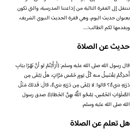
ننتقل إلى الفقرة التالية من إذاعتنا المدرسية، والتي تكون
بعنوان حديث اليوم، وهي فقرة الحديث النبوي الشريف،
ويقدمها لكم الطالب:…..
حديث عن الصلاة
قال رسول الله صلى الله عليه وسلم: (أَرَأَيْتُمْ لو أنَّ نَهْرًا ببَابِ
أَحَدِكُمْ يَغْتَسِلُ منه كُلَّ يَومٍ خَمْسَ مَرَّاتٍ، هلْ يَبْقَى مِن
دَرَنِهِ شيءٌ؟ قالوا: لا يَبْقَى مِن دَرَنِهِ شيءٌ، قالَ: فَذلكَ مَثَلُ
الصَّلَوَاتِ الخَمْسِ، يَمْحُو اللَّهُ بهِنَّ الخَطَايَا). صدق رسول
الله صلى الله عليه وسلم.
هل تعلم عن الصلاة