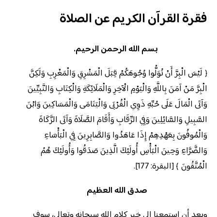
فقرة القرآن الكريم عن الصلاة
بسم الله الرحمن الرحيم.
﴿ لَيْسَ الْبِرَّ أَنْ تُوَلُّوا وُجُوهَكُمْ قِبَلَ الْمَشْرِقِ وَالْمَغْرِبِ وَلَكِنَّ
الْبِرَّ مَنْ آمَنَ بِاللَّهِ وَالْيَوْمِ الْآخِرِ وَالْمَلَائِكَةِ وَالْكِتَابِ وَالنَّبِيِّينَ
وَآتَى الْمَالَ عَلَى حُبِّهِ ذَوِي الْقُرْبَى وَالْيَتَامَى وَالْمَسَاكِينَ وَابْنَ
السَّبِيلِ وَالسَّائِلِينَ وَفِي الرِّقَابِ وَأَقَامَ الصَّلَاةَ وَآتَى الزَّكَاةَ
وَالْمُوفُونَ بِعَهْدِهِمْ إِذَا عَاهَدُوا وَالصَّابِرِينَ فِي الْبَأْسَاءِ
وَالضَّرَّاءِ وَحِينَ الْبَأْسِ أُولَئِكَ الَّذِينَ صَدَقُوا وَأُولَئِكَ هُمُ
الْمُتَّقُونَ ﴾ [البقرة: 177].
صدق الله العظيم
وبعد أن استمعنا إلى خير كلام الله سبحانه وتعالى، سوف